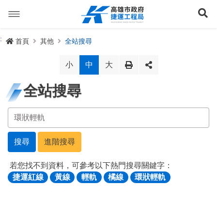
跳
到
展
主
要
內
捷運路線
:
首頁
其他
全站搜尋
容
聯開專辦
捷運路網
小
中
大
訊息專區
捷運路線進度圖
全站搜尋
便民服務
長期路網規劃
捷運新訊
交流互動
規劃中
公聽會與說明會
局長信箱
路網簡介
搜尋
進階搜尋
關於我們
興建中
政府資訊公開
禁限建專區
照片集錦
路網規劃
捷運紫線
若您找不到資料，可參考以下熱門搜尋關鍵字：
捷運紅線
黃線
輕軌
橘線
環狀輕軌
已通車
生態檢核專區
增額容積申請
影音專區
首長簡介
未來發展
前鎮漁港聯外軌道
各線計畫進度
網站導覽
性別主流化專區
檔案應用專區
特色車站
局徽
岡山路竹延伸線(第二A階段)
捷運紅/橘線
English