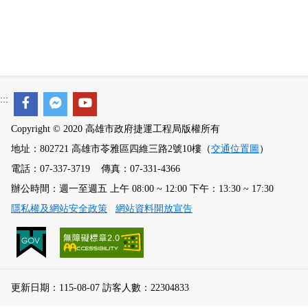
政風園地
常見問答
輕軌知識站
本局沿革
岡山路竹延伸線(第二B階段)
岡山路竹延伸線(第一階段)
Open Data
相關連結
組織職掌
捷運黃線
環狀輕軌
輕軌簡介
打詐儀錶板
雙語詞彙
服務電話
小港林園線
輕軌與傳統火車
:::
輕軌與公車捷運
Copyright © 2020 高雄市政府捷運工程局版權所有
無架空線
地址：802721 高雄市苓雅區四維三路2號10樓（
交通位置圖
）
電話：07-337-3719 傳真：07-331-4366
辦公時間：週一至週五 上午 08:00 ~ 12:00 下午：13:30 ~ 17:30
隱私權及網站安全政策
網站資料開放宣告
更新日期：115-08-07 訪客人數：22304833