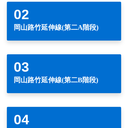
政風園地
常見問答
輕軌知識站
本局沿革
岡山路竹延伸線(第二B階段)
岡山路竹延伸線(第一階段)
Open Data
相關連結
組織職掌
捷運黃線
環狀輕軌
輕軌簡介
岡山路竹延伸線(第二A階段)
打詐儀錶板
雙語詞彙
服務電話
小港林園線
輕軌與傳統火車
輕軌與公車捷運
無架空線
岡山路竹延伸線(第二B階段)