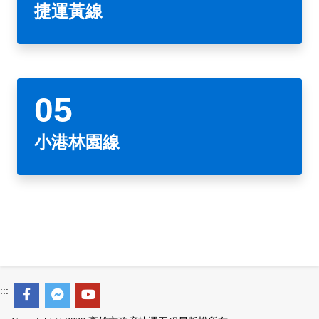
捷運黃線
小港林園線
:::