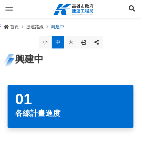
跳
到
展
主
要
內
捷運路線
:
首頁
捷運路線
興建中
容
聯開專辦
捷運路網
小
中
大
訊息專區
捷運路線進度圖
興建中
便民服務
長期路網規劃
捷運新訊
交流互動
規劃中
公聽會與說明會
局長信箱
路網簡介
關於我們
興建中
政府資訊公開
禁限建專區
照片集錦
路網規劃
捷運紫線
各線計畫進度
已通車
生態檢核專區
增額容積申請
影音專區
首長簡介
未來發展
前鎮漁港聯外軌道
各線計畫進度
網站導覽
性別主流化專區
檔案應用專區
特色車站
局徽
岡山路竹延伸線(第二A階段)
捷運紅/橘線
English