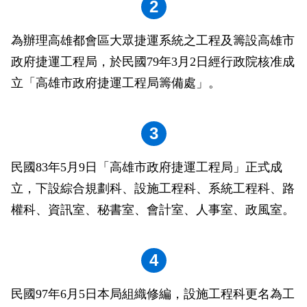
2
政風園地
常見問答
輕軌知識站
本局沿革
岡山路竹延伸線(第二B階段)
岡山路竹延伸線(第一階段)
為辦理高雄都會區大眾捷運系統之工程及籌設高雄市
Open Data
相關連結
組織職掌
捷運黃線
環狀輕軌
輕軌簡介
政府捷運工程局，於民國79年3月2日經行政院核准成
打詐儀錶板
雙語詞彙
服務電話
小港林園線
輕軌與傳統火車
立「高雄市政府捷運工程局籌備處」。
輕軌與公車捷運
3
無架空線
民國83年5月9日「高雄市政府捷運工程局」正式成
立，下設綜合規劃科、設施工程科、系統工程科、路
權科、資訊室、秘書室、會計室、人事室、政風室。
4
民國97年6月5日本局組織修編，設施工程科更名為工