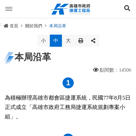
跳
到
展
主
要
內
捷運路線
:
首頁
關於我們
本局沿革
容
聯開專辦
捷運路網
小
中
大
訊息專區
捷運路線進度圖
本局沿革
便民服務
長期路網規劃
捷運新訊
點閱數：14506
1
交流互動
規劃中
公聽會與說明會
局長信箱
路網簡介
關於我們
興建中
政府資訊公開
禁限建專區
照片集錦
路網規劃
捷運紫線
為積極辦理高雄市都會區捷運系統，民國77年8月5日
正式成立「高雄市政府工務局捷運系統規劃專案小
已通車
生態檢核專區
增額容積申請
影音專區
首長簡介
未來發展
前鎮漁港聯外軌道
各線計畫進度
組」。
網站導覽
性別主流化專區
檔案應用專區
特色車站
局徽
岡山路竹延伸線(第二A階段)
捷運紅/橘線
English