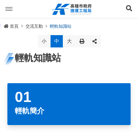
跳
到
展
主
要
內
捷運路線
:
首頁
交流互動
輕軌知識站
容
聯開專辦
捷運路網
小
中
大
訊息專區
捷運路線進度圖
輕軌知識站
便民服務
長期路網規劃
捷運新訊
交流互動
規劃中
公聽會與說明會
局長信箱
路網簡介
關於我們
興建中
政府資訊公開
禁限建專區
照片集錦
路網規劃
捷運紫線
輕軌簡介
已通車
生態檢核專區
增額容積申請
影音專區
首長簡介
未來發展
前鎮漁港聯外軌道
各線計畫進度
網站導覽
性別主流化專區
檔案應用專區
特色車站
局徽
岡山路竹延伸線(第二A階段)
捷運紅/橘線
English