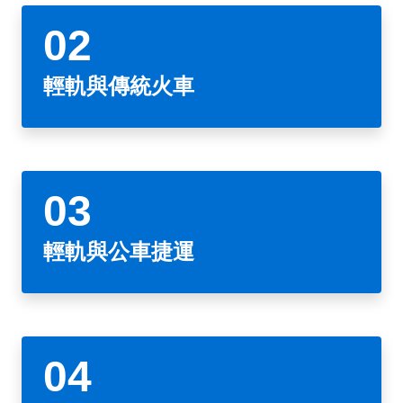
政風園地
常見問答
輕軌知識站
本局沿革
岡山路竹延伸線(第二B階段)
岡山路竹延伸線(第一階段)
Open Data
相關連結
組織職掌
捷運黃線
環狀輕軌
輕軌簡介
輕軌與傳統火車
打詐儀錶板
雙語詞彙
服務電話
小港林園線
輕軌與傳統火車
輕軌與公車捷運
無架空線
輕軌與公車捷運