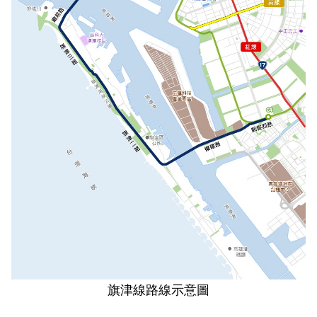
政風園地
常見問答
輕軌知識站
本局沿革
岡山路竹延伸線(第二B階段)
岡山路竹延伸線(第一階段)
Open Data
相關連結
組織職掌
捷運黃線
環狀輕軌
輕軌簡介
打詐儀錶板
雙語詞彙
服務電話
小港林園線
輕軌與傳統火車
輕軌與公車捷運
無架空線
旗津線路線示意圖