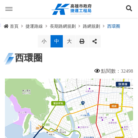
跳
到
展
主
要
內
捷運路線
:
首頁
捷運路線
長期路網規劃
路網規劃
西環圈
容
聯開專辦
捷運路網
小
中
大
訊息專區
捷運路線進度圖
西環圈
便民服務
長期路網規劃
捷運新訊
點閱數：32498
交流互動
規劃中
公聽會與說明會
局長信箱
路網簡介
關於我們
興建中
政府資訊公開
禁限建專區
照片集錦
路網規劃
捷運紫線
已通車
生態檢核專區
增額容積申請
影音專區
首長簡介
未來發展
前鎮漁港聯外軌道
各線計畫進度
網站導覽
性別主流化專區
檔案應用專區
特色車站
局徽
岡山路竹延伸線(第二A階段)
捷運紅/橘線
English