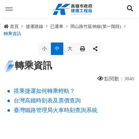
跳
到
展
主
要
內
捷運路線
:
首頁
捷運路線
已通車
岡山路竹延伸線(第一階段)
容
轉乘資訊
聯開專辦
捷運路網
小
中
大
訊息專區
捷運路線進度圖
轉乘資訊
便民服務
長期路網規劃
捷運新訊
點閱數：3840
交流互動
規劃中
公聽會與說明會
局長信箱
路網簡介
搭乘捷運如何轉乘輕軌？
關於我們
興建中
政府資訊公開
禁限建專區
照片集錦
路網規劃
捷運紫線
台灣高鐵時刻表及票價查詢
臺灣鐵路管理局火車時刻查詢系統
已通車
生態檢核專區
增額容積申請
影音專區
首長簡介
未來發展
前鎮漁港聯外軌道
各線計畫進度
網站導覽
性別主流化專區
檔案應用專區
特色車站
局徽
岡山路竹延伸線(第二A階段)
捷運紅/橘線
English