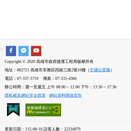
政風園地
常見問答
輕軌知識站
本局沿革
岡山路竹延伸線(第二B階段)
岡山路竹延伸線(第一階段)
Open Data
相關連結
組織職掌
捷運黃線
環狀輕軌
輕軌簡介
打詐儀錶板
雙語詞彙
服務電話
小港林園線
輕軌與傳統火車
輕軌與公車捷運
:::
Copyright © 2020 高雄市政府捷運工程局版權所有
無架空線
地址：802721 高雄市苓雅區四維三路2號10樓（
交通位置圖
）
電話：07-337-3719 傳真：07-331-4366
辦公時間：週一至週五 上午 08:00 ~ 12:00 下午：13:30 ~ 17:30
隱私權及網站安全政策
網站資料開放宣告
更新日期：115-08-10 訪客人數：22334979