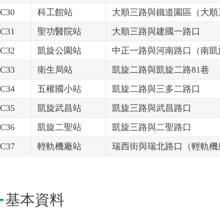
C30
科工館站
大順三路與鐵道園區（大順三
C31
聖功醫院站
大順三路與建國一路口
C32
凱旋公園站
中正一路與河南路口（南凱
C33
衛生局站
凱旋二路與凱旋二路81巷
C34
五權國小站
凱旋二路與三多二路口
C35
凱旋武昌站
凱旋三路與武昌路口
C36
凱旋二聖站
凱旋三路與二聖路口
C37
輕軌機廠站
瑞西街與瑞北路口（輕軌機
基本資料