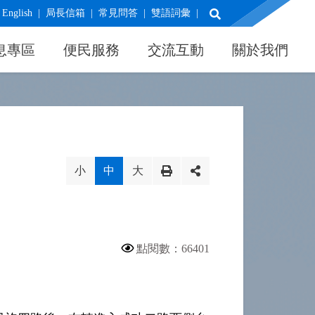
展開搜尋
English
局長信箱
常見問答
雙語詞彙
息專區
便民服務
交流互動
關於我們
小
中
大
點閱數：66401