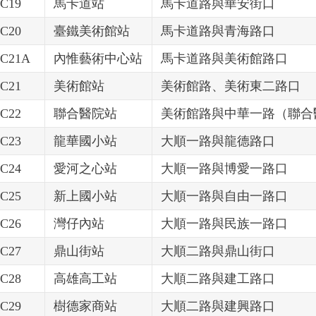
C19
馬卡道站
馬卡道路與華安街口
C20
臺鐵美術館站
馬卡道路與青海路口
C21A
內惟藝術中心站
馬卡道路與美術館路口
C21
美術館站
美術館路、美術東二路口
C22
聯合醫院站
美術館路與中華一路（聯合
C23
龍華國小站
大順一路與龍德路口
C24
愛河之心站
大順一路與博愛一路口
C25
新上國小站
大順一路與自由一路口
C26
灣仔內站
大順一路與民族一路口
C27
鼎山街站
大順二路與鼎山街口
C28
高雄高工站
大順二路與建工路口
C29
樹德家商站
大順二路與建興路口