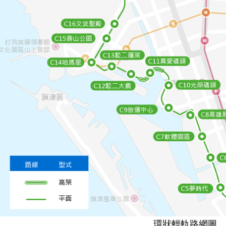
環狀輕軌路網圖