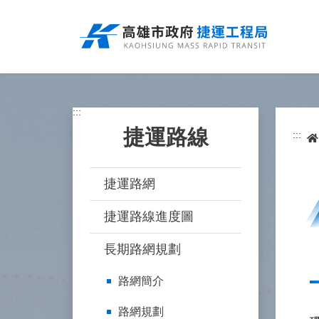
跳
到
主
要
內
容
:::
捷運路線
:::
捷運路網
捷運路線進度圖
長期路網規劃
路網簡介
路網規劃