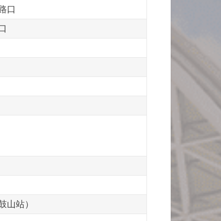
路口
口
鐵鼓山站）