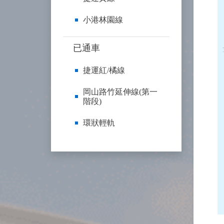
小港林園線
已通車
捷運紅/橘線
岡山路竹延伸線(第一
階段)
環狀輕軌