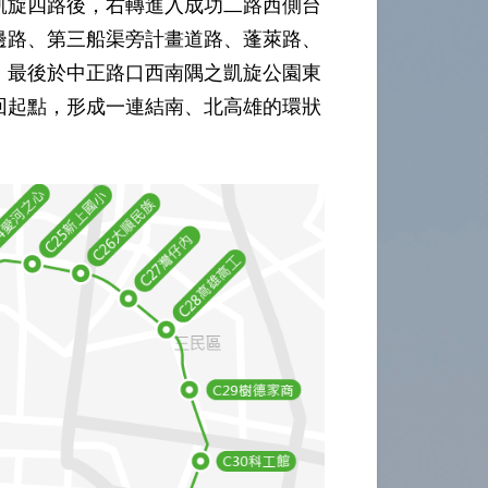
凱旋四路後，右轉進入成功二路西側台
邊路、第三船渠旁計畫道路、蓬萊路、
，最後於中正路口西南隅之凱旋公園東
回起點，形成一連結南、北高雄的環狀