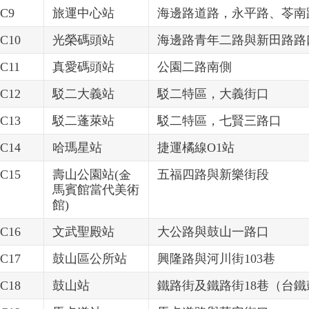
C9
旅運中心站
海邊路道路，永平路、苓南
C10
光榮碼頭站
海邊路青年二路與新田路路
C11
真愛碼頭站
公園二路南側
C12
駁二大義站
駁二特區，大義街口
C13
駁二蓬萊站
駁二特區，七賢三路口
C14
哈瑪星站
捷運橘線O1站
C15
壽山公園站(金
五福四路與新樂街段
馬賓館當代美術
館)
C16
文武聖殿站
大公路與鼓山一路口
C17
鼓山區公所站
興隆路與河川街103巷
C18
鼓山站
鐵路街及鐵路街18巷（台