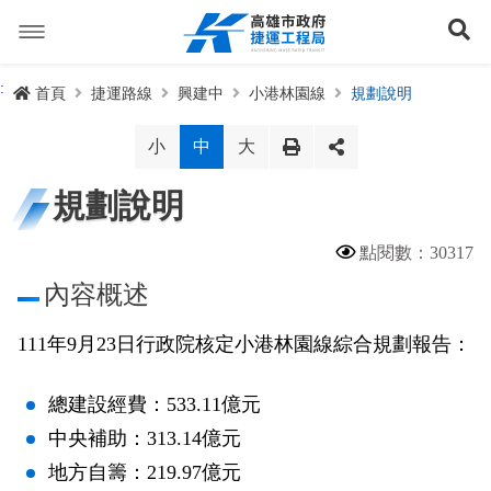
跳
到
展
主
要
內
捷運路線
:
首頁
捷運路線
興建中
小港林園線
規劃說明
容
聯開專辦
捷運路網
小
中
大
訊息專區
捷運路線進度圖
規劃說明
便民服務
長期路網規劃
捷運新訊
點閱數：30317
內容概述
交流互動
規劃中
公聽會與說明會
局長信箱
路網簡介
111年9月23日行政院核定小港林園線綜合規劃報告：
關於我們
興建中
政府資訊公開
禁限建專區
照片集錦
路網規劃
捷運紫線
已通車
生態檢核專區
增額容積申請
影音專區
首長簡介
未來發展
前鎮漁港聯外軌道
各線計畫進度
總建設經費：533.11億元
網站導覽
中央補助：313.14億元
性別主流化專區
檔案應用專區
特色車站
局徽
岡山路竹延伸線(第二A階段)
捷運紅/橘線
地方自籌：219.97億元
English