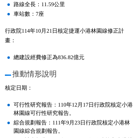
路線全長：11.59公里
政風園地
常見問答
輕軌知識站
本局沿革
岡山路竹延伸線(第二B階段)
岡山路竹延伸線(第一階段)
車站數：7座
Open Data
相關連結
組織職掌
捷運黃線
環狀輕軌
輕軌簡介
行政院114年10月21日核定捷運小港林園線修正計
打詐儀錶板
雙語詞彙
服務電話
小港林園線
輕軌與傳統火車
畫：
輕軌與公車捷運
總建設經費修正為836.82億元
無架空線
推動情形說明
核定日期：
可行性研究報告：110年12月17日行政院核定小港
林園線可行性研究報告。
綜合規劃報告：111年9月23日行政院核定小港林
園線綜合規劃報告。