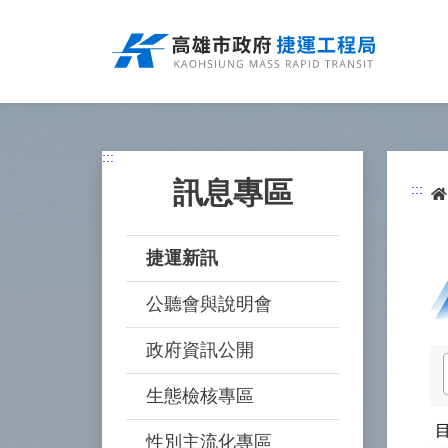
跳
到
主
要
內
容
:::
訊息專區
:::
捷運新訊
公聽會與說明會
政府資訊公開
生態檢核專區
性別主流化專區