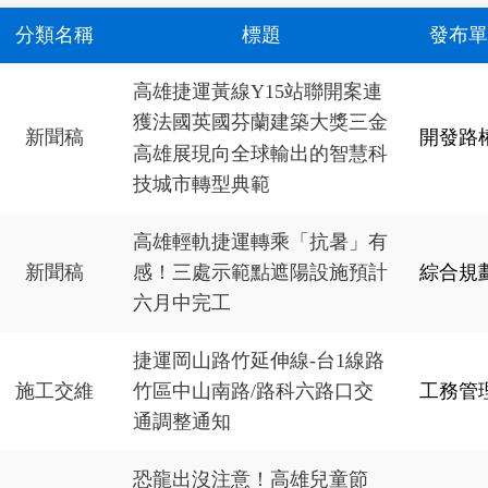
分類名稱
標題
發布單
高雄捷運黃線Y15站聯開案連
獲法國英國芬蘭建築大獎三金
新聞稿
開發路
高雄展現向全球輸出的智慧科
技城市轉型典範
高雄輕軌捷運轉乘「抗暑」有
新聞稿
綜合規
感！三處示範點遮陽設施預計
六月中完工
捷運岡山路竹延伸線-台1線路
施工交維
工務管
竹區中山南路/路科六路口交
通調整通知
恐龍出沒注意！高雄兒童節