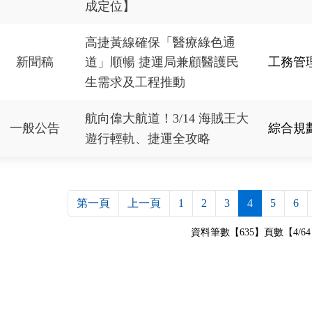
成定位】
高捷黃線確保「醫療綠色通
新聞稿
工務管
道」順暢 捷運局兼顧醫護民
生需求及工程推動
航向偉大航道！3/14 海賊王大
一般公告
綜合規
遊行輕軌、捷運全攻略
第一頁
上一頁
1
2
3
4
5
6
資料筆數【635】頁數【4/6