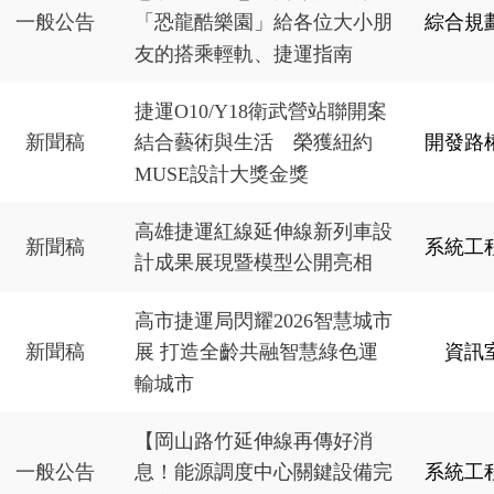
一般公告
綜合規
「恐龍酷樂園」給各位大小朋
友的搭乘輕軌、捷運指南
捷運O10/Y18衛武營站聯開案
新聞稿
開發路
結合藝術與生活 榮獲紐約
MUSE設計大獎金獎
高雄捷運紅線延伸線新列車設
新聞稿
系統工
計成果展現暨模型公開亮相
高市捷運局閃耀2026智慧城市
新聞稿
資訊
展 打造全齡共融智慧綠色運
輸城市
【岡山路竹延伸線再傳好消
一般公告
系統工
息！能源調度中心關鍵設備完