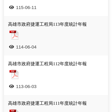
政風園地
常見問答
輕軌知識站
本局沿革
岡山路竹延伸線(第二B階段)
岡山路竹延伸線(第一階段)
115-06-11
Open Data
相關連結
組織職掌
捷運黃線
環狀輕軌
輕軌簡介
高雄市政府捷運工程局113年度統計年報
打詐儀錶板
雙語詞彙
服務電話
小港林園線
輕軌與傳統火車
高雄市政府捷運工程局113年度統計年報
輕軌與公車捷運
114-06-04
無架空線
高雄市政府捷運工程局112年度統計年報
高雄市政府捷運工程局112年度統計年報
113-06-03
高雄市政府捷運工程局111年度統計年報
高雄市政府捷運工程局111年度統計年報