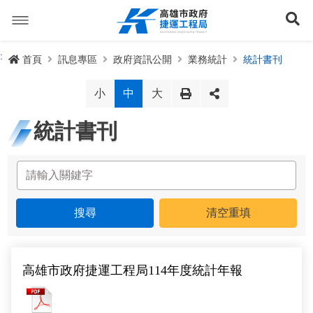
跳
到
展
主
要
內
捷運路線
:
首頁
訊息專區
政府資訊公開
業務統計
統計書刊
容
聯開專辦
捷運路網
小
中
大
訊息專區
捷運路線進度圖
統計書刊
便民服務
長期路網規劃
捷運新訊
交流互動
規劃中
公聽會與說明會
局長信箱
路網簡介
關於我們
興建中
政府資訊公開
禁限建專區
照片集錦
路網規劃
捷運紫線
已通車
生態檢核專區
增額容積申請
影音專區
首長簡介
未來發展
前鎮漁港聯外軌道
各線計畫進度
網站導覽
高雄市政府捷運工程局114年度統計年報
性別主流化專區
檔案應用專區
特色車站
局徽
岡山路竹延伸線(第二A階段)
捷運紅/橘線
高雄市政府捷運工程局114年度統計年報
English