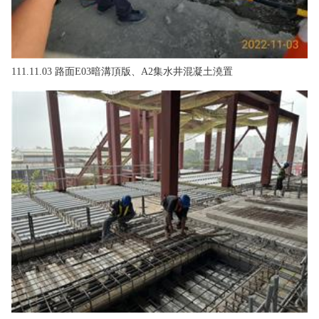
111.11.03 路面E03暗溝頂版、A2集水井混凝土澆置