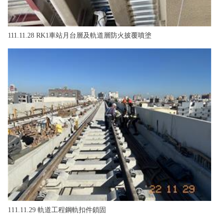
111.11.28 RK1車站月台層及軌道層防火披覆噴塗
111.11.29 軌道工程鋼軌扣件鎖固