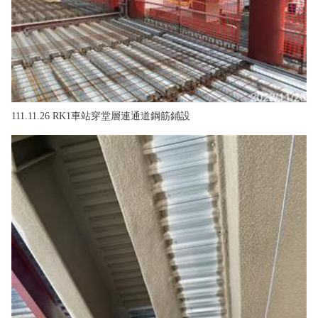
111.11.26 RK1車站穿堂層連通道鋼筋鋪設