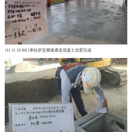
111.11.18 RK1車站穿堂層連通道混凝土澆置完成