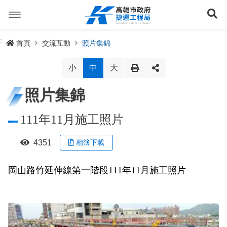
跳
到
展
主
要
內
捷運路線
:
首頁
交流互動
照片集錦
容
聯開專辦
捷運路網
小
中
大
訊息專區
捷運路線進度圖
照片集錦
便民服務
長期路網規劃
捷運新訊
111年11月施工照片
交流互動
規劃中
公聽會與說明會
局長信箱
路網簡介
4351
相簿下載
關於我們
興建中
政府資訊公開
禁限建專區
照片集錦
路網規劃
捷運紫線
岡山路竹延伸線第一階段111年11月施工照片
已通車
生態檢核專區
增額容積申請
影音專區
首長簡介
未來發展
前鎮漁港聯外軌道
各線計畫進度
網站導覽
性別主流化專區
檔案應用專區
特色車站
局徽
岡山路竹延伸線(第二A階段)
捷運紅/橘線
English