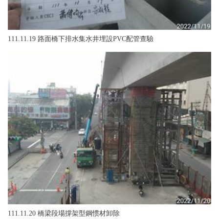
111.11.19 路面橋下排水集水井埋設PVC配管查驗
111.11.20 橋梁段場撐架型鋼惯材卸除