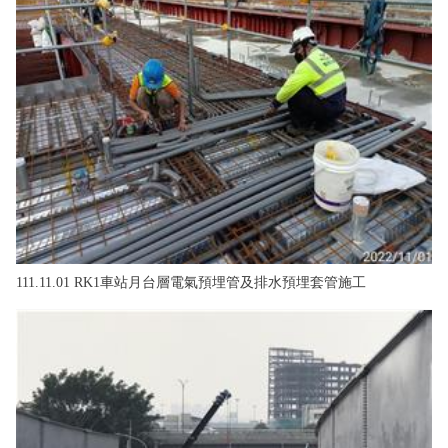
政風園地
常見問答
輕軌知識站
本局沿革
岡山路竹延伸線(第二B階段)
岡山路竹延伸線(第一階段)
Open Data
相關連結
組織職掌
捷運黃線
環狀輕軌
輕軌簡介
打詐儀錶板
雙語詞彙
服務電話
小港林園線
輕軌與傳統火車
輕軌與公車捷運
無架空線
111.11.01 RK1車站月台層電氣預埋管及排水預埋套管施工