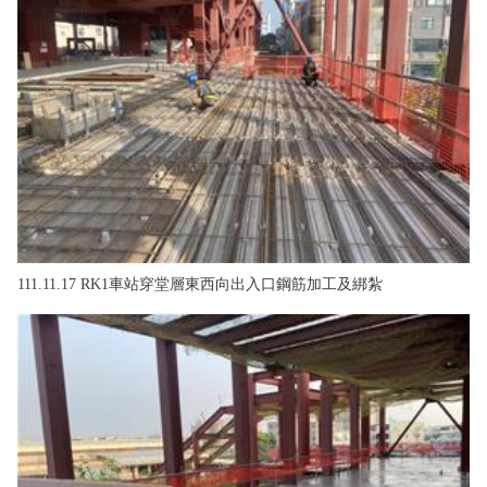
111.11.17 RK1車站穿堂層東西向出入口鋼筋加工及綁紮