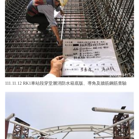
111.11.12 RK1車站段穿堂層消防水箱底版、導角及牆筋鋼筋查驗