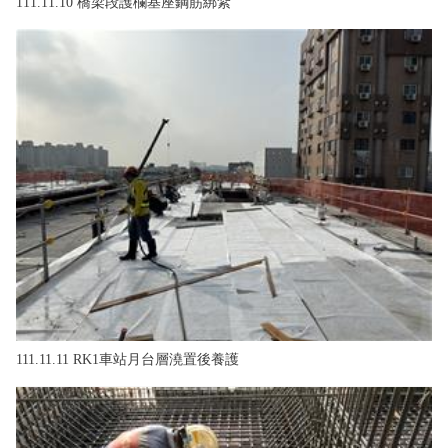
111.11.10 橋梁段護欄基座鋼筋綁紮
111.11.11 RK1車站月台層澆置後養護