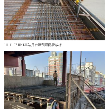
111.11.07 RK1車站月台層預埋配管放樣