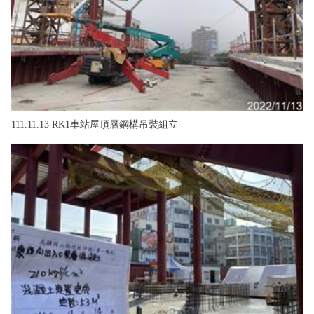
111.11.13 RK1車站屋頂層鋼構吊裝組立