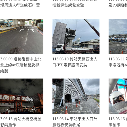
車場周邊人行道緣石排置
樓板鋼筋綁紮查驗
及P3鋼梯
13.06.09 道路復舊中山北
113.06.10 跨站天橋西出入
113.06.
北上線ac底層舖築及標
口(P3)電梯設備安裝
車場既有a
線繪製
13.06.13 跨站天橋空橋屋
113.06.14 車站東出入口外
113.06.
頂彩鋼施作
牆包板安裝收尾
漆補漆