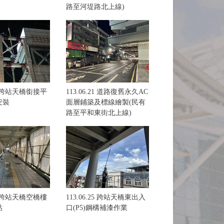
路至河堤路北上線)
20 跨站天橋銜接平
113.06.21 道路復舊永久AC
安裝
面層鋪築及標線繪製(民有
路至平和東街北上線)
24 跨站天橋空橋樓
113.06.25 跨站天橋東出入
貼
口(P5)鋼構補漆作業