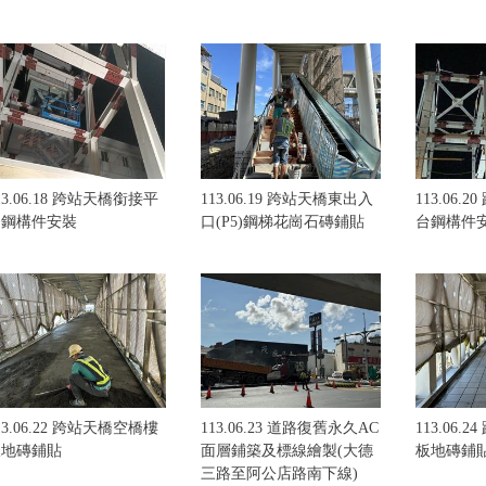
13.06.18 跨站天橋銜接平
113.06.19 跨站天橋東出入
113.06.
台鋼構件安裝
口(P5)鋼梯花崗石磚鋪貼
台鋼構件
13.06.22 跨站天橋空橋樓
113.06.23 道路復舊永久AC
113.06.
板地磚鋪貼
面層鋪築及標線繪製(大德
板地磚鋪
三路至阿公店路南下線)