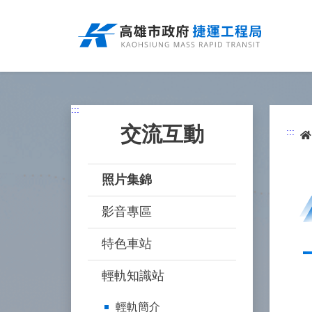
跳
到
主
要
內
容
:::
交流互動
:::
照片集錦
影音專區
特色車站
輕軌知識站
輕軌簡介