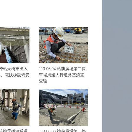
03 跨站天橋東出入
113.06.04 站前廣場第二停
電梯、電扶梯設備安
車場周邊人行道路基澆置
查驗
07 跨站天橋連通道
113.06.08 站前廣場第二停