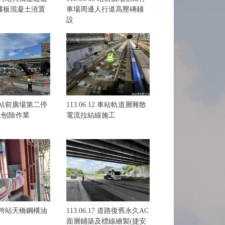
樓板混凝土澆置
車場周邊人行道高壓磚鋪
設
11 站前廣場第二停
113.06.12 車站軌道層雜散
c刨除作業
電流拉結線施工
16 跨站天橋鋼構油
113.06.17 道路復舊永久AC
面層鋪築及標線繪製(捷安