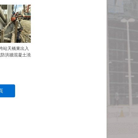
28 跨站天橋東出入
機坑防洪牆混凝土澆
頁