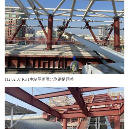
112.02.07 RK1車站屋頂層北側鋼構調整