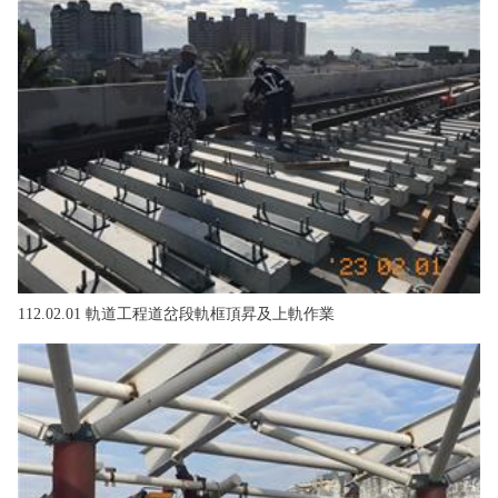
政風園地
常見問答
輕軌知識站
本局沿革
岡山路竹延伸線(第二B階段)
岡山路竹延伸線(第一階段)
Open Data
相關連結
組織職掌
捷運黃線
環狀輕軌
輕軌簡介
打詐儀錶板
雙語詞彙
服務電話
小港林園線
輕軌與傳統火車
輕軌與公車捷運
無架空線
112.02.01 軌道工程道岔段軌框頂昇及上軌作業