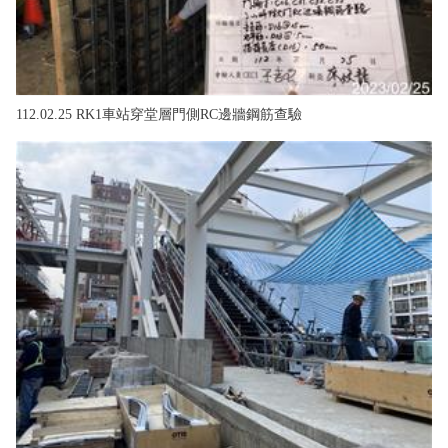
112.02.25 RK1車站穿堂層門側RC邊牆鋼筋查驗