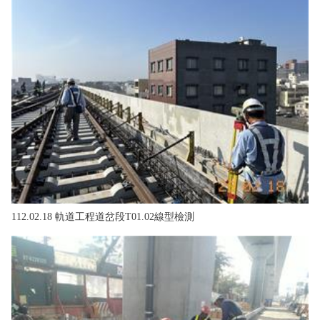
112.02.18 軌道工程道岔段T01.02線型檢測