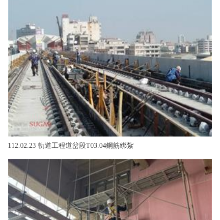
112.02.23 軌道工程道岔段T03.04鋼筋綁紮