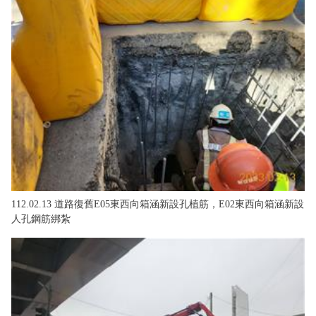
112.02.13 道路復舊E05東西向箱涵新設孔植筋，E02東西向箱涵新設
人孔鋼筋綁紮