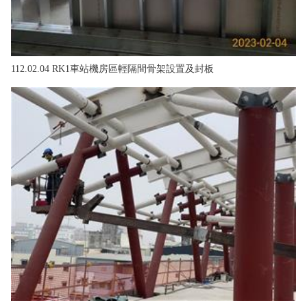
112.02.04 RK1車站機房區輕隔間骨架設置及封板