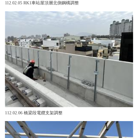
112.02.05 RK1車站屋頂層北側鋼構調整
112.02.06 橋梁段電纜支架調整