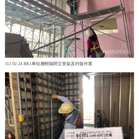
112.02.24 RK1車站層輕隔間立骨架及封版作業