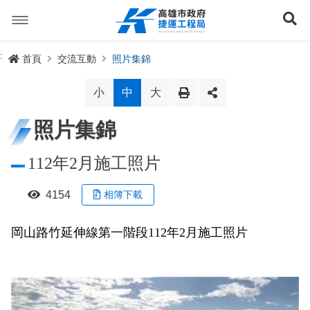
跳
到
展
主
要
內
捷運路線
:
首頁
交流互動
照片集錦
容
聯開專辦
捷運路網
小
中
大
訊息專區
捷運路線進度圖
照片集錦
便民服務
長期路網規劃
捷運新訊
112年2月施工照片
交流互動
規劃中
公聽會與說明會
局長信箱
路網簡介
4154
相簿下載
關於我們
興建中
政府資訊公開
禁限建專區
照片集錦
路網規劃
捷運紫線
岡山路竹延伸線第一階段112年2月施工照片
已通車
生態檢核專區
增額容積申請
影音專區
首長簡介
未來發展
前鎮漁港聯外軌道
各線計畫進度
網站導覽
性別主流化專區
檔案應用專區
特色車站
局徽
岡山路竹延伸線(第二A階段)
捷運紅/橘線
English