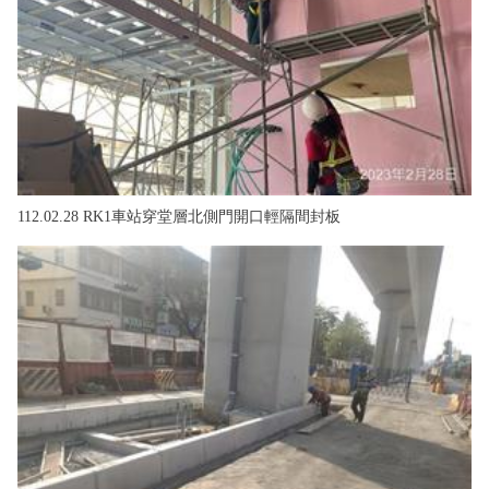
112.02.28 RK1車站穿堂層北側門開口輕隔間封板