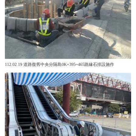
112.02.19 道路復舊中央分隔島0K+395~465路緣石排設施作