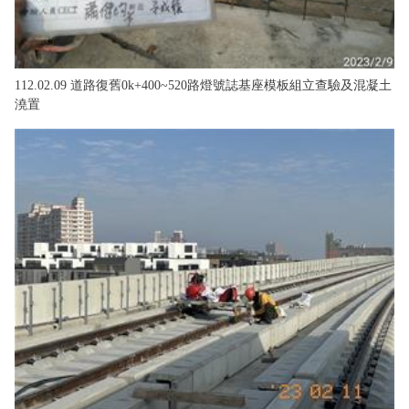
112.02.09 道路復舊0k+400~520路燈號誌基座模板組立查驗及混凝土
澆置