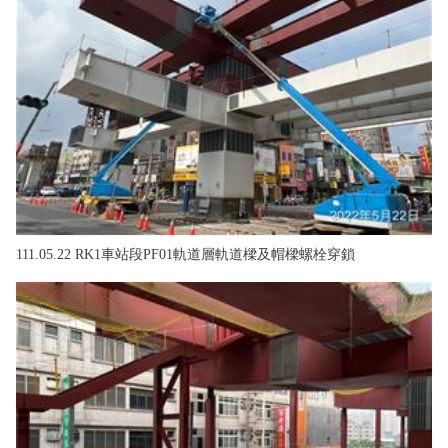
111.05.22 RK1車站段PF01軌道層軌道樑及帽樑螺栓穿鎖