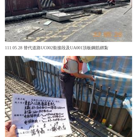
111.05.28 替代道路UC002銜接段及UA001頂板鋼筋綁紮