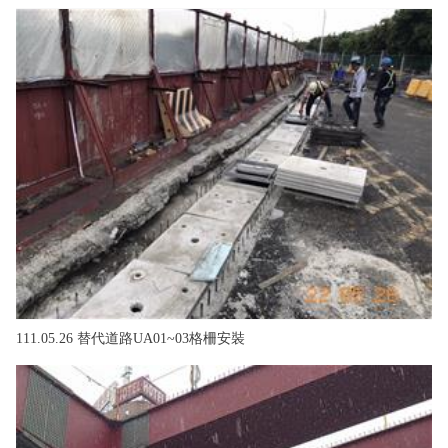
111.05.26 替代道路UA01~03格柵安裝