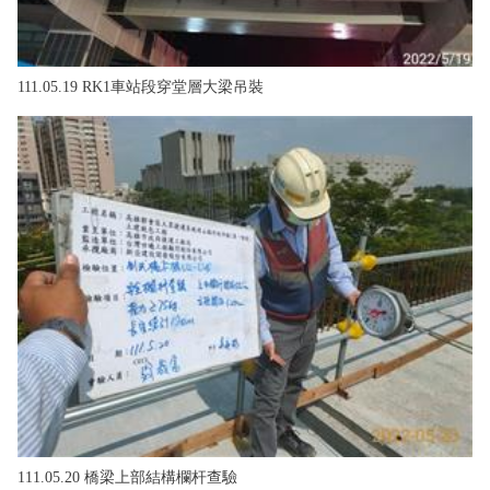
111.05.19 RK1車站段穿堂層大梁吊裝
111.05.20 橋梁上部結構欄杆查驗