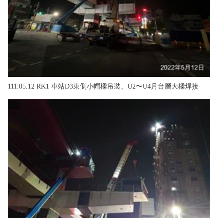
111.05.12 RK1 車站D3東側小帽樑吊裝、U2〜U4月台層大樑焊接