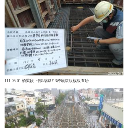
政風園地
常見問答
輕軌知識站
本局沿革
岡山路竹延伸線(第二B階段)
岡山路竹延伸線(第一階段)
Open Data
相關連結
組織職掌
捷運黃線
環狀輕軌
輕軌簡介
打詐儀錶板
雙語詞彙
服務電話
小港林園線
輕軌與傳統火車
輕軌與公車捷運
無架空線
111.05.01 橋梁段上部結構U13跨底腹版模板查驗