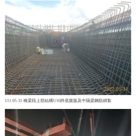
111.05.31 橋梁段上部結構U10跨底腹版及中隔梁鋼筋綁紮