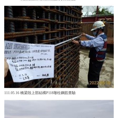
111.05.16 橋梁段上部結構P118墩柱鋼筋查驗