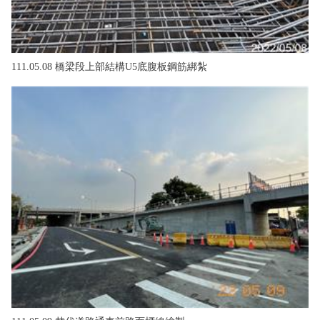
111.05.08 橋梁段上部結構U5底腹板鋼筋綁紮