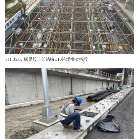
111.05.02 橋梁段上部結構U10跨場撐架搭設