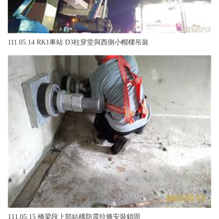
111.05.14 RK1車站 D3柱穿堂與西側小帽樑吊裝
111.05.15 橋梁段上部結構防震拉條安裝鎖固