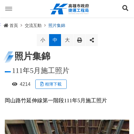
跳
到
展
主
要
內
捷運路線
:
首頁
交流互動
照片集錦
容
聯開專辦
捷運路網
小
中
大
訊息專區
捷運路線進度圖
照片集錦
便民服務
長期路網規劃
捷運新訊
111年5月施工照片
交流互動
規劃中
公聽會與說明會
局長信箱
路網簡介
4214
相簿下載
關於我們
興建中
政府資訊公開
禁限建專區
照片集錦
路網規劃
捷運紫線
岡山路竹延伸線第一階段111年5月施工照片
已通車
生態檢核專區
增額容積申請
影音專區
首長簡介
未來發展
前鎮漁港聯外軌道
各線計畫進度
網站導覽
性別主流化專區
檔案應用專區
特色車站
局徽
岡山路竹延伸線(第二A階段)
捷運紅/橘線
English