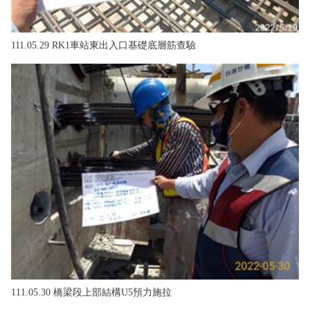
111.05.29 RK1車站東出入口基礎底層筋查驗
111.05.30 橋梁段上部結構U5預力施拉