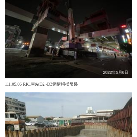
111.05.06 RK1車站D2~D3鋼構帽樑吊裝