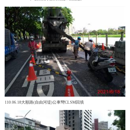
110.06.18大順路(自由河堤)公車彎CLSM回填