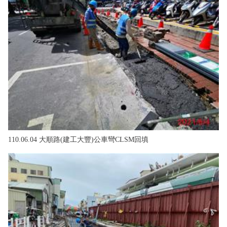
110.06.04 大順路(建工大豐)公車彎CLSM回填