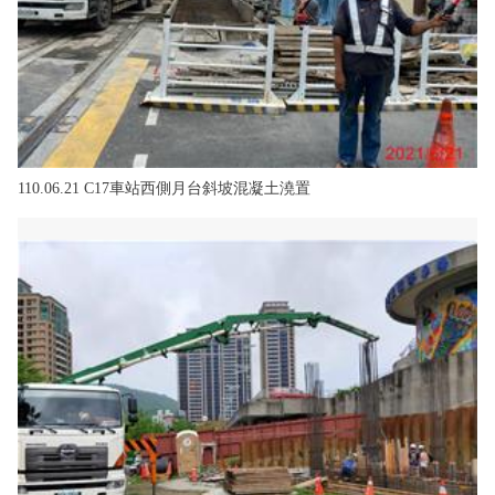
110.06.21 C17車站西側月台斜坡混凝土澆置