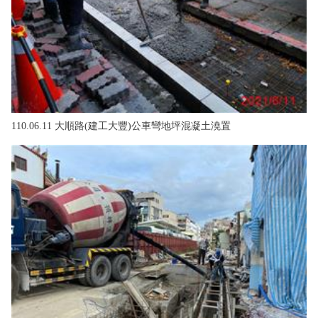
110.06.11 大順路(建工大豐)公車彎地坪混凝土澆置