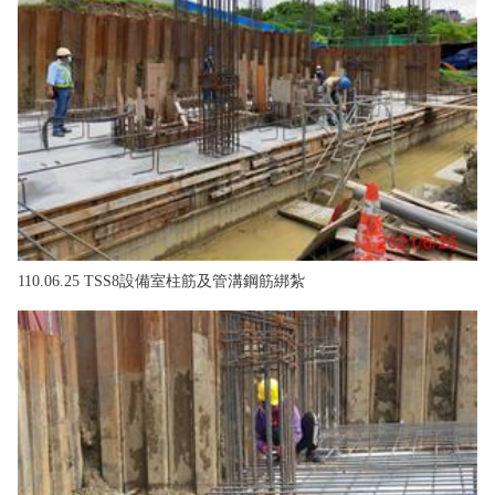
110.06.25 TSS8設備室柱筋及管溝鋼筋綁紮