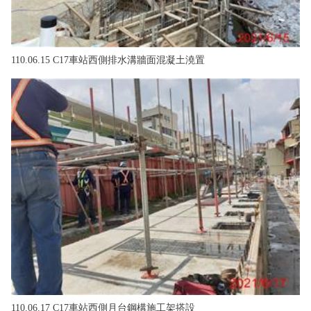
110.06.15 C17車站西側排水溝牆面混凝土澆置
110.06.17 C17車站西側月台鋼構施工架搭設