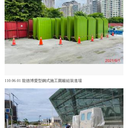
政風園地
常見問答
輕軌知識站
本局沿革
岡山路竹延伸線(第二B階段)
岡山路竹延伸線(第一階段)
Open Data
相關連結
組織職掌
捷運黃線
環狀輕軌
輕軌簡介
打詐儀錶板
雙語詞彙
服務電話
小港林園線
輕軌與傳統火車
輕軌與公車捷運
無架空線
110.06.01 龍德博愛型鋼式施工圍籬組裝進場