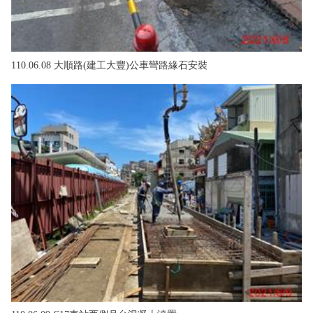
110.06.08 大順路(建工大豐)公車彎路緣石安裝