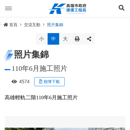
跳
到
展
主
要
內
捷運路線
:
首頁
交流互動
照片集錦
容
聯開專辦
捷運路網
小
中
大
訊息專區
捷運路線進度圖
照片集錦
便民服務
長期路網規劃
捷運新訊
110年6月施工照片
交流互動
規劃中
公聽會與說明會
局長信箱
路網簡介
4574
相簿下載
關於我們
興建中
政府資訊公開
禁限建專區
照片集錦
路網規劃
捷運紫線
高雄輕軌二階110年6月施工照片
已通車
生態檢核專區
增額容積申請
影音專區
首長簡介
未來發展
前鎮漁港聯外軌道
各線計畫進度
網站導覽
性別主流化專區
檔案應用專區
特色車站
局徽
岡山路竹延伸線(第二A階段)
捷運紅/橘線
English