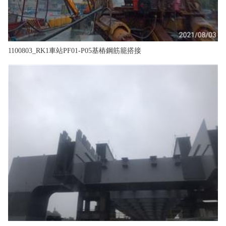
1100803_RK1車站PF01-P05基樁鋼筋籠搭接