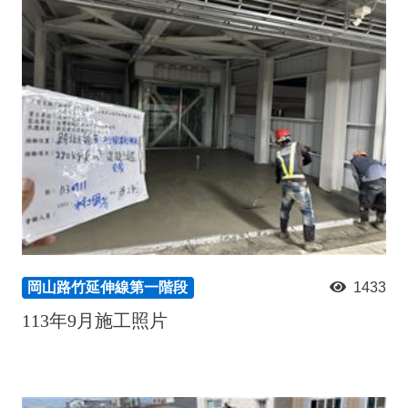
政風園地
常見問答
輕軌知識站
本局沿革
岡山路竹延伸線(第二B階段)
岡山路竹延伸線(第一階段)
Open Data
相關連結
組織職掌
捷運黃線
環狀輕軌
輕軌簡介
打詐儀錶板
雙語詞彙
服務電話
小港林園線
輕軌與傳統火車
輕軌與公車捷運
無架空線
岡山路竹延伸線第一階段
1433
113年9月施工照片