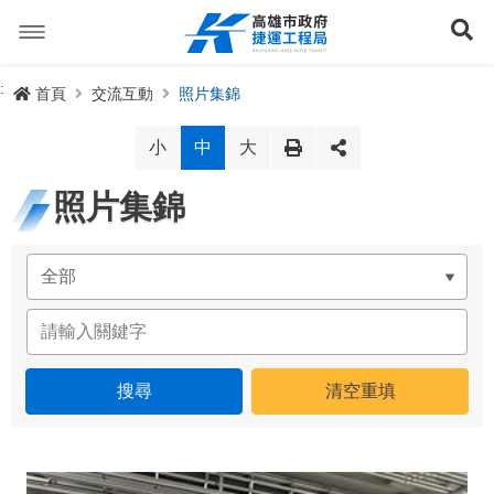
跳
到
展
主
要
內
捷運路線
:
首頁
交流互動
照片集錦
容
聯開專辦
捷運路網
小
中
大
訊息專區
捷運路線進度圖
照片集錦
便民服務
長期路網規劃
捷運新訊
交流互動
規劃中
公聽會與說明會
局長信箱
路網簡介
關於我們
興建中
政府資訊公開
禁限建專區
照片集錦
路網規劃
捷運紫線
已通車
生態檢核專區
增額容積申請
影音專區
首長簡介
未來發展
前鎮漁港聯外軌道
各線計畫進度
網站導覽
性別主流化專區
檔案應用專區
特色車站
局徽
岡山路竹延伸線(第二A階段)
捷運紅/橘線
English