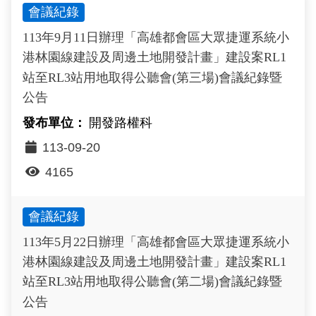
會議紀錄
政風園地
常見問答
輕軌知識站
本局沿革
岡山路竹延伸線(第二B階段)
岡山路竹延伸線(第一階段)
113年9月11日辦理「高雄都會區大眾捷運系統小
Open Data
相關連結
組織職掌
捷運黃線
環狀輕軌
輕軌簡介
港林園線建設及周邊土地開發計畫」建設案RL1
站至RL3站用地取得公聽會(第三場)會議紀錄暨
打詐儀錶板
雙語詞彙
服務電話
小港林園線
輕軌與傳統火車
公告
輕軌與公車捷運
開發路權科
113-09-20
無架空線
4165
會議紀錄
113年5月22日辦理「高雄都會區大眾捷運系統小
港林園線建設及周邊土地開發計畫」建設案RL1
站至RL3站用地取得公聽會(第二場)會議紀錄暨
公告