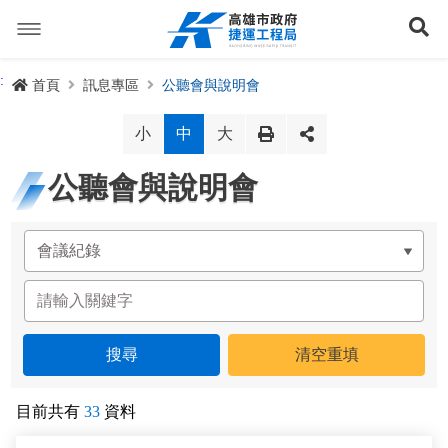
跳
到
展
主
要
內
捷運路線
:
首頁
訊息專區
公聽會與說明會
容
聯開專辦
捷運路網
小
中
大
訊息專區
捷運路線進度圖
公聽會與說明會
便民服務
長期路網規劃
捷運新訊
交流互動
規劃中
公聽會與說明會
局長信箱
路網簡介
關於我們
興建中
政府資訊公開
禁限建專區
照片集錦
路網規劃
捷運紫線
已通車
生態檢核專區
增額容積申請
影音專區
首長簡介
未來發展
前鎮漁港聯外軌道
各線計畫進度
網站導覽
目前共有
33
資料
性別主流化專區
檔案應用專區
特色車站
局徽
岡山路竹延伸線(第二A階段)
捷運紅/橘線
English