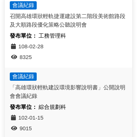
會議紀錄
政風園地
常見問答
輕軌知識站
本局沿革
岡山路竹延伸線(第二B階段)
岡山路竹延伸線(第一階段)
召開高雄環狀輕軌捷運建設第二階段美術館路段
Open Data
相關連結
組織職掌
捷運黃線
環狀輕軌
輕軌簡介
及大順路段優化策略公聽說明會
打詐儀錶板
雙語詞彙
服務電話
小港林園線
輕軌與傳統火車
工務管理科
108-02-28
輕軌與公車捷運
8325
無架空線
會議紀錄
「高雄環狀輕軌建設環境影響說明書」公開說明
會會議紀錄
綜合規劃科
102-01-15
9015