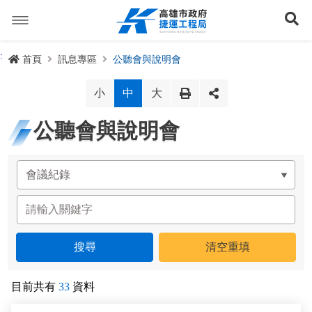
跳
到
展
主
要
內
捷運路線
:
首頁
訊息專區
公聽會與說明會
容
聯開專辦
捷運路網
小
中
大
訊息專區
捷運路線進度圖
公聽會與說明會
便民服務
長期路網規劃
捷運新訊
交流互動
規劃中
公聽會與說明會
局長信箱
路網簡介
關於我們
興建中
政府資訊公開
禁限建專區
照片集錦
路網規劃
捷運紫線
已通車
生態檢核專區
增額容積申請
影音專區
首長簡介
未來發展
前鎮漁港聯外軌道
各線計畫進度
網站導覽
目前共有
33
資料
性別主流化專區
檔案應用專區
特色車站
局徽
岡山路竹延伸線(第二A階段)
捷運紅/橘線
English