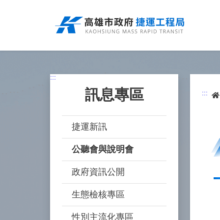
跳
到
主
要
內
容
:::
訊息專區
:::
捷運新訊
公聽會與說明會
政府資訊公開
生態檢核專區
性別主流化專區