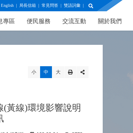
展開搜尋
English
局長信箱
常見問答
雙語詞彙
息專區
便民服務
交流互動
關於我們
小
中
大
(黃線)環境影響說明
訊