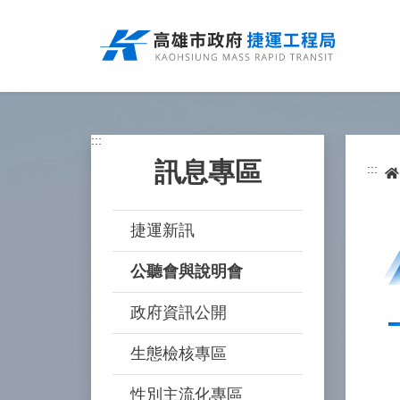
跳
到
主
要
內
容
:::
訊息專區
:::
捷運新訊
公聽會與說明會
政府資訊公開
生態檢核專區
性別主流化專區