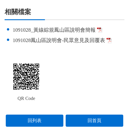
政風園地
常見問答
輕軌知識站
本局沿革
岡山路竹延伸線(第二B階段)
岡山路竹延伸線(第一階段)
相關檔案
Open Data
相關連結
組織職掌
捷運黃線
環狀輕軌
輕軌簡介
1091028_黃線綜規鳳山區說明會簡報
打詐儀錶板
雙語詞彙
服務電話
小港林園線
輕軌與傳統火車
1091028鳳山區說明會-民眾意見及回覆表
輕軌與公車捷運
無架空線
QR Code
回列表
回首頁