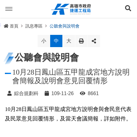
跳
到
展
主
要
內
捷運路線
:
首頁
訊息專區
公聽會與說明會
容
聯開專辦
捷運路網
小
中
大
訊息專區
捷運路線進度圖
公聽會與說明會
便民服務
長期路網規劃
捷運新訊
10月28日鳳山區五甲龍成宮地方說明
會簡報及說明會意見回覆情形
交流互動
規劃中
公聽會與說明會
局長信箱
路網簡介
綜合規劃科
109-11-26
8661
關於我們
興建中
政府資訊公開
禁限建專區
照片集錦
路網規劃
捷運紫線
10月28日鳳山區五甲龍成宮地方說明會與會民意代表
已通車
生態檢核專區
增額容積申請
影音專區
首長簡介
未來發展
前鎮漁港聯外軌道
各線計畫進度
網站導覽
及民眾意見回覆情形，及當天會議簡報，詳如附件。
性別主流化專區
檔案應用專區
特色車站
局徽
岡山路竹延伸線(第二A階段)
捷運紅/橘線
English