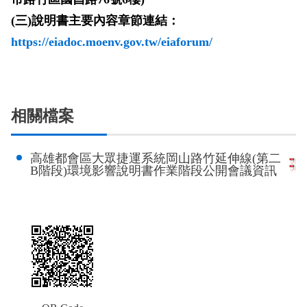
政風園地
常見問答
輕軌知識站
本局沿革
岡山路竹延伸線(第二B階段)
岡山路竹延伸線(第一階段)
(
三)說明書主要內容章節連結：
https://eiadoc.moenv.gov.tw/eiaforum/
Open Data
相關連結
組織職掌
捷運黃線
環狀輕軌
輕軌簡介
打詐儀錶板
雙語詞彙
服務電話
小港林園線
輕軌與傳統火車
輕軌與公車捷運
相關檔案
無架空線
高雄都會區大眾捷運系統岡山路竹延伸線(第二
B階段)環境影響說明書作業階段公開會議資訊