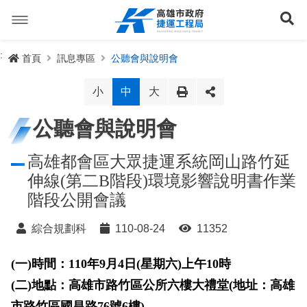
跳
到
展
主
要
內
捷運路線
:
首頁
訊息專區
公聽會與說明會
容
聯開專辦
捷運路網
小
中
大
訊息專區
捷運路線進度圖
公聽會與說明會
便民服務
長期路網規劃
捷運新訊
高雄都會區大眾捷運系統岡山路竹延
伸線(第二B階段)環境影響說明書作業
交流互動
規劃中
公聽會與說明會
局長信箱
路網簡介
階段公開會議
關於我們
興建中
政府資訊公開
禁限建專區
照片集錦
路網規劃
捷運紫線
綜合規劃科
110-08-24
11352
已通車
生態檢核專區
增額容積申請
影音專區
首長簡介
未來發展
前鎮漁港聯外軌道
各線計畫進度
(
一)時間：110年9月4日(星期六)上午10時
網站導覽
(
二)地點：高雄市路竹區公所六樓大禮堂(地址：高雄
性別主流化專區
檔案應用專區
特色車站
局徽
岡山路竹延伸線(第二A階段)
捷運紅/橘線
English
市路竹區國昌路76號6樓)