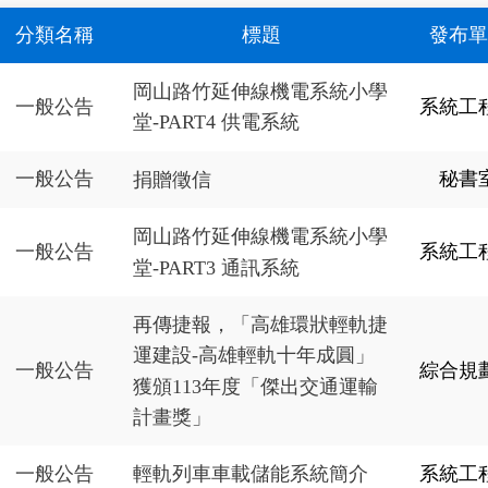
分類名稱
標題
發布單
岡山路竹延伸線機電系統小學
一般公告
系統工
堂-PART4 供電系統
一般公告
秘書
捐贈徵信
岡山路竹延伸線機電系統小學
一般公告
系統工
堂-PART3 通訊系統
再傳捷報，「高雄環狀輕軌捷
運建設-高雄輕軌十年成圓」
一般公告
綜合規
獲頒113年度「傑出交通運輸
計畫獎」
一般公告
系統工
輕軌列車車載儲能系統簡介