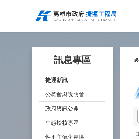
跳
到
主
要
內
容
:::
訊息專區
:::
捷運新訊
公聽會與說明會
政府資訊公開
生態檢核專區
性別主流化專區