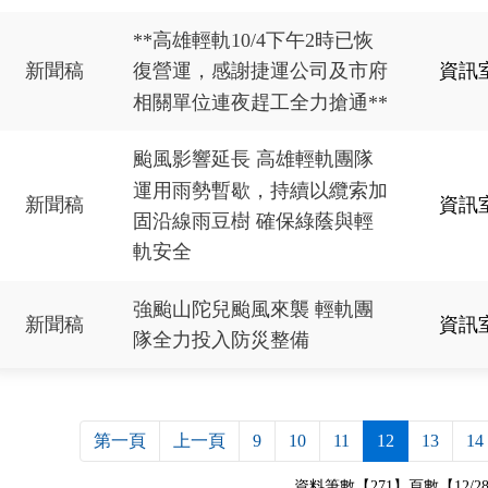
**高雄輕軌10/4下午2時已恢
新聞稿
資訊
復營運，感謝捷運公司及市府
相關單位連夜趕工全力搶通**
颱風影響延長 高雄輕軌團隊
運用雨勢暫歇，持續以纜索加
新聞稿
資訊
固沿線雨豆樹 確保綠蔭與輕
軌安全
強颱山陀兒颱風來襲 輕軌團
新聞稿
資訊
隊全力投入防災整備
第一頁
上一頁
9
10
11
12
13
14
資料筆數【271】頁數【12/2