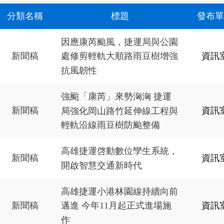
分類名稱
標題
發布單
因應康芮颱風，捷運局與公園
新聞稿
資訊
處修剪輕軌大順路雨豆樹增強
抗風韌性
強颱「康芮」來勢洶洶 捷運
新聞稿
資訊
局強化岡山路竹延伸線工程與
輕軌沿線雨豆樹防颱整備
高雄捷運啓動數位孿生系統，
新聞稿
資訊
開啟智慧交通新時代
高雄捷運小港林園線持續向前
新聞稿
資訊
邁進 今年11月起正式進場施
作