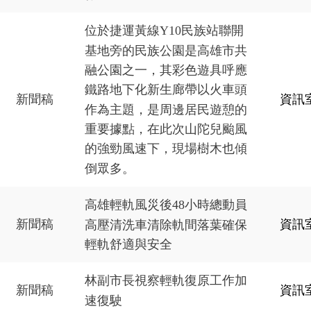
位於捷運黃線Y10民族站聯開
基地旁的民族公園是高雄市共
融公園之一，其彩色遊具呼應
鐵路地下化新生廊帶以火車頭
新聞稿
資訊
作為主題，是周邊居民遊憩的
重要據點，在此次山陀兒颱風
的強勁風速下，現場樹木也傾
倒眾多。
高雄輕軌風災後48小時總動員
新聞稿
資訊
高壓清洗車清除軌間落葉確保
輕軌舒適與安全
林副市長視察輕軌復原工作加
新聞稿
資訊
速復駛