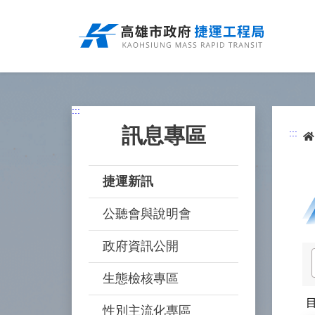
跳
到
主
要
內
容
:::
訊息專區
:::
捷運新訊
公聽會與說明會
政府資訊公開
生態檢核專區
性別主流化專區