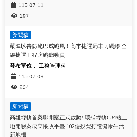
115-07-11
197
新聞稿
嚴陣以待防範巴威颱風！高市捷運局未雨綢繆 全
線捷運工程防颱總動員
工務管理科
115-07-09
234
新聞稿
高雄輕軌首案聯開案正式啟動! 環狀輕軌C34站土
地開發案成立廉政平臺 102億投資打造健康生活
新地標