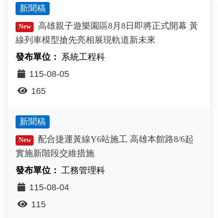
新聞稿
政風園地
常見問答
輕軌知識站
本局沿革
岡山路竹延伸線(第二B階段)
岡山路竹延伸線(第一階段)
高雄親子遊樂園區8月8日即將正式開幕 黃
New
Open Data
相關連結
組織職掌
捷運黃線
環狀輕軌
輕軌簡介
線列車模型搶先亮相展現軌道新未來
打詐儀錶板
雙語詞彙
服務電話
小港林園線
輕軌與傳統火車
系統工程科
115-08-05
輕軌與公車捷運
165
無架空線
新聞稿
配合捷運黃線Y6站施工 高雄本館路8/6起
New
實施新階段交維措施
工務管理科
115-08-04
115