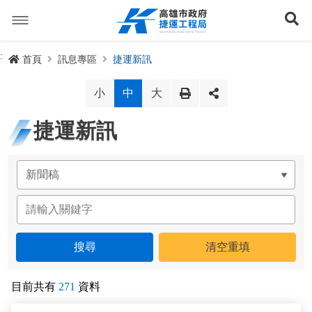
跳
到
展
主
要
內
捷運路線
:
首頁
訊息專區
捷運新訊
容
聯開專辦
捷運路網
小
中
大
訊息專區
捷運路線進度圖
捷運新訊
便民服務
長期路網規劃
捷運新訊
交流互動
規劃中
公聽會與說明會
局長信箱
路網簡介
關於我們
興建中
政府資訊公開
禁限建專區
照片集錦
路網規劃
捷運紫線
已通車
生態檢核專區
增額容積申請
影音專區
首長簡介
未來發展
前鎮漁港聯外軌道
各線計畫進度
網站導覽
目前共有
271
資料
性別主流化專區
檔案應用專區
特色車站
局徽
岡山路竹延伸線(第二A階段)
捷運紅/橘線
English