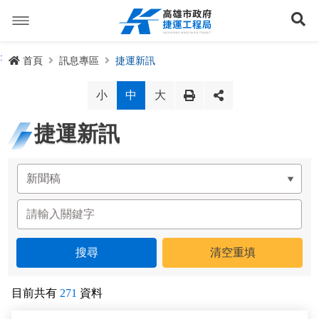
跳
到
展
主
要
內
捷運路線
:
首頁
訊息專區
捷運新訊
容
聯開專辦
捷運路網
小
中
大
訊息專區
捷運路線進度圖
捷運新訊
便民服務
長期路網規劃
捷運新訊
交流互動
規劃中
公聽會與說明會
局長信箱
路網簡介
關於我們
興建中
政府資訊公開
禁限建專區
照片集錦
路網規劃
捷運紫線
已通車
生態檢核專區
增額容積申請
影音專區
首長簡介
未來發展
前鎮漁港聯外軌道
各線計畫進度
網站導覽
目前共有
271
資料
性別主流化專區
檔案應用專區
特色車站
局徽
岡山路竹延伸線(第二A階段)
捷運紅/橘線
English