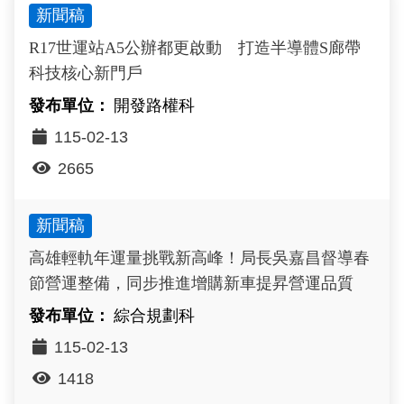
新聞稿
政風園地
常見問答
輕軌知識站
本局沿革
岡山路竹延伸線(第二B階段)
岡山路竹延伸線(第一階段)
R17世運站A5公辦都更啟動 打造半導體S廊帶
Open Data
相關連結
組織職掌
捷運黃線
環狀輕軌
輕軌簡介
科技核心新門戶
打詐儀錶板
雙語詞彙
服務電話
小港林園線
輕軌與傳統火車
開發路權科
115-02-13
輕軌與公車捷運
2665
無架空線
新聞稿
高雄輕軌年運量挑戰新高峰！局長吳嘉昌督導春
節營運整備，同步推進增購新車提昇營運品質
綜合規劃科
115-02-13
1418