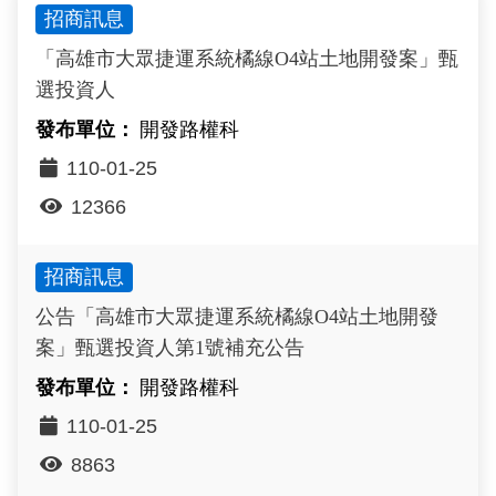
招商訊息
政風園地
常見問答
輕軌知識站
本局沿革
岡山路竹延伸線(第二B階段)
岡山路竹延伸線(第一階段)
「高雄市大眾捷運系統橘線O4站土地開發案」甄
Open Data
相關連結
組織職掌
捷運黃線
環狀輕軌
輕軌簡介
選投資人
打詐儀錶板
雙語詞彙
服務電話
小港林園線
輕軌與傳統火車
開發路權科
110-01-25
輕軌與公車捷運
12366
無架空線
招商訊息
公告「高雄市大眾捷運系統橘線O4站土地開發
案」甄選投資人第1號補充公告
開發路權科
110-01-25
8863