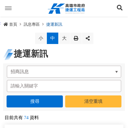
跳
到
展
主
要
內
捷運路線
:
首頁
訊息專區
捷運新訊
容
聯開專辦
捷運路網
小
中
大
訊息專區
捷運路線進度圖
捷運新訊
便民服務
長期路網規劃
捷運新訊
交流互動
規劃中
公聽會與說明會
局長信箱
路網簡介
關於我們
興建中
政府資訊公開
禁限建專區
照片集錦
路網規劃
捷運紫線
已通車
生態檢核專區
增額容積申請
影音專區
首長簡介
未來發展
前鎮漁港聯外軌道
各線計畫進度
網站導覽
目前共有
74
資料
性別主流化專區
檔案應用專區
特色車站
局徽
岡山路竹延伸線(第二A階段)
捷運紅/橘線
English