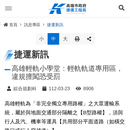
跳
到
展
主
要
內
捷運路線
:
首頁
訊息專區
捷運新訊
容
聯開專辦
捷運路網
小
中
大
訊息專區
捷運路線進度圖
捷運新訊
便民服務
長期路網規劃
捷運新訊
高雄輕軌小學堂：輕軌軌道專用區，
違規擅闖恐受罰
交流互動
規劃中
公聽會與說明會
局長信箱
路網簡介
綜合規劃科
112-03-23
8906
關於我們
興建中
政府資訊公開
禁限建專區
照片集錦
路網規劃
捷運紫線
高雄輕軌為「非完全獨立專用路權」之大眾運輸系
已通車
生態檢核專區
增額容積申請
影音專區
首長簡介
未來發展
前鎮漁港聯外軌道
各線計畫進度
網站導覽
統，屬於與地面交通部分隔離之【B型路權】，須與
性別主流化專區
檔案應用專區
特色車站
局徽
岡山路竹延伸線(第二A階段)
捷運紅/橘線
行人及汽、機車等運具【共用部分平面道路（如橫交
English