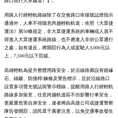
路口或行人穿越道）】。
政風園地
常見問答
輕軌知識站
本局沿革
岡山路竹延伸線(第二B階段)
岡山路竹延伸線(第一階段)
用路人行經輕軌路線除了在交會路口依循號誌燈指示
Open Data
相關連結
組織職掌
捷運黃線
環狀輕軌
輕軌簡介
通過外，人車不得隨意跨越輕軌軌道；依照《大眾捷
打詐儀錶板
雙語詞彙
服務電話
小港林園線
輕軌與傳統火車
運法》第50條規定，非大眾捷運系統的車輛或人員不
得進入大眾捷運系統路線，也不應進入非供公眾通行
輕軌與公車捷運
之處，如有違反，將開罰行為人或駕駛人3,000元以
上，7,500元以下罰緩。
無架空線
高雄輕軌為提升整體用路安全，於沿線路廊設有路緣
石、綠籬、防撞桿/鍊條及警告標示，且於沿線路口
設置多項聲光號誌與警示標線，提醒用路人行經輕軌
路線多加留意，任意跨越軌道區不但影響行車安全，
更嚴重危害自身安全，違者將由高捷公司或捷運警察
隊告發開罰，請民眾千萬要注意，以免交通事故發生