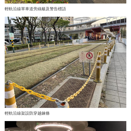
輕軌沿線單車道旁綠籬及警告標語
輕軌沿線架設防穿越鍊條