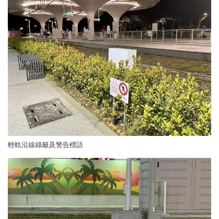
輕軌沿線綠籬及警告標語