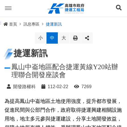
跳
到
展
主
要
內
捷運路線
:
首頁
訊息專區
捷運新訊
容
聯開專辦
捷運路網
小
中
大
訊息專區
捷運路線進度圖
捷運新訊
便民服務
長期路網規劃
捷運新訊
鳳山中崙地區配合捷運黃線Y20站辦
理聯合開發座談會
交流互動
規劃中
公聽會與說明會
局長信箱
路網簡介
開發路權科
112-02-22
7269
關於我們
興建中
政府資訊公開
禁限建專區
照片集錦
路網規劃
捷運紫線
為提高鳳山中崙地區土地使用強度，提升都市發展，
已通車
生態檢核專區
增額容積申請
影音專區
首長簡介
未來發展
前鎮漁港聯外軌道
各線計畫進度
網站導覽
促進民間與公部門合作，政府取得捷運興建相關設施
性別主流化專區
檔案應用專區
特色車站
局徽
岡山路竹延伸線(第二A階段)
捷運紅/橘線
用地，地主多元參與捷運建設，分享土地開發效益，
English