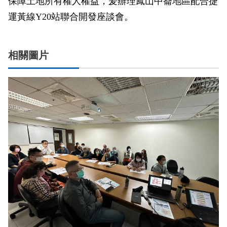
保障土地所有權人權益，爰辦理鳳山中崙地區配合捷
政風園地
常見問答
輕軌知識站
本局沿革
岡山路竹延伸線(第二B階段)
岡山路竹延伸線(第一階段)
運黃線Y20站聯合開發座談會。
Open Data
相關連結
組織職掌
捷運黃線
環狀輕軌
輕軌簡介
相關圖片
打詐儀錶板
雙語詞彙
服務電話
小港林園線
輕軌與傳統火車
輕軌與公車捷運
無架空線