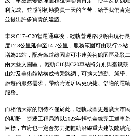
故，事故應變處理過程獲得委員肯定，使本次初勘順
政風園地
常見問答
輕軌知識站
本局沿革
岡山路竹延伸線(第二B階段)
岡山路竹延伸線(第一階段)
利完成。並感謝初勘委員一天的辛苦，給予我們肯定
並提出許多寶貴的建議。
Open Data
相關連結
組織職掌
捷運黃線
環狀輕軌
輕軌簡介
打詐儀錶板
雙語詞彙
服務電話
小港林園線
輕軌與傳統火車
未來C17~C20營運通車後，輕軌營運路段將由現行長
度12.8公里延伸至14.7公里，服務範圍可由現行23站
輕軌與公車捷運
增為26站，配合鐵道綠園道可串連美術館園區及駁二
兩大藝文園區， 輕軌C18與C20車站將分別與臺鐵鼓
無架空線
山站及美術館站構成轉乘路網，可擴大通勤、就學、
旅遊的服務需求，帶給附近居民更便捷、舒適的運輸
服務。
而相信大家的期待不僅於此，輕軌成圓更是廣大市民
的期盼，捷運工程局將以2023年輕軌全線完工通車為
目標，市府也一定會努力把輕軌沿線重大建設陸續完