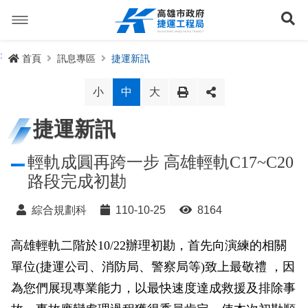
跳
到
展
主
要
內
捷運路線
:
首頁
訊息專區
捷運新訊
容
聯開專辦
捷運路網
小
中
大
訊息專區
捷運路線進度圖
捷運新訊
便民服務
長期路網規劃
捷運新訊
輕軌成圓再跨一步 高雄輕軌C17~C20
路段完成初勘
交流互動
規劃中
公聽會與說明會
局長信箱
路網簡介
綜合規劃科
110-10-25
8164
關於我們
興建中
政府資訊公開
禁限建專區
照片集錦
路網規劃
捷運紫線
高雄輕軌二階於10/22辦理初勘，首先向演練的相關
已通車
生態檢核專區
增額容積申請
影音專區
首長簡介
未來發展
前鎮漁港聯外軌道
各線計畫進度
網站導覽
單位(捷運公司、消防局、警察局等)致上最敬禮 ，因
性別主流化專區
檔案應用專區
特色車站
局徽
岡山路竹延伸線(第二A階段)
捷運紅/橘線
為您們展現專業能力，以最快速度達成救援及排除事
English