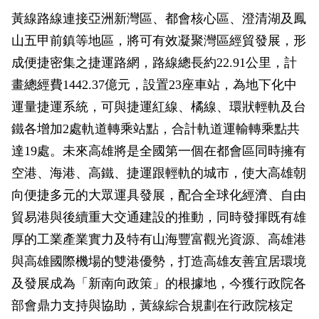
黃線路線連接亞洲新灣區、都會核心區、澄清湖及鳳
山五甲前鎮等地區，將可有效凝聚灣區經貿發展，形
成便捷密集之捷運路網，路線總長約22.91公里，計
畫總經費1442.37億元，設置23座車站，為地下化中
運量捷運系統，可與捷運紅線、橘線、環狀輕軌及台
鐵各增加2處軌道轉乘站點，合計軌道運輸轉乘點共
達19處。未來高雄將是全國第一個在都會區同時擁有
空港、海港、高鐵、捷運跟輕軌的城市，使大高雄朝
向便捷多元的大眾運具發展，配合全球化經濟、自由
貿易港與後續重大交通建設的推動，同時發揮既有雄
厚的工業產業實力及特有山海豐富觀光資源、高雄港
與高雄國際機場的雙港優勢，打造高雄友善宜居環境
及發展成為「新南向政策」的根據地，今獲行政院各
部會鼎力支持與協助，黃線綜合規劃在行政院核定