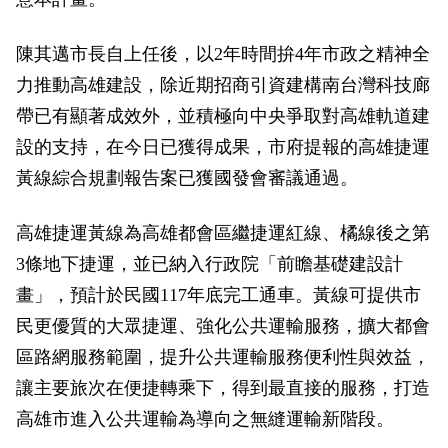
政風園地
常見問答
輕軌知識站
本局沿革
岡山路竹延伸線(第二B階段)
岡山路竹延伸線(第一階段)
陳其邁市長自上任後，以2年時間拚4年市政之精神全
Open Data
相關連結
組織職掌
捷運黃線
環狀輕軌
輕軌簡介
力推動高雄建設，除近期招商引資建構南台灣科技廊
帶已有顯著成效外，並積極向中央爭取對高雄軌道建
打詐儀錶板
雙語詞彙
服務電話
小港林園線
輕軌與傳統火車
設的支持，在今日已獲得成果，市府提報的高雄捷運
輕軌與公車捷運
黃線綜合規劃報告案已獲國發會審議通過。
無架空線
高雄捷運黃線為高雄都會區繼捷運紅線、橘線後之第
3條地下捷運，並已納入行政院「前瞻基礎建設計
畫」，預計於民國117年底完工通車。黃線可提供市
民更優質的大眾捷運、強化公共運輸服務，擴大都會
區路網服務範圍，提升公共運輸服務便利性與效益，
讓主要旅次在便捷轉乘下，得到最直接的服務，打造
高雄市進入公共運輸為導向之無縫運輸新階段。