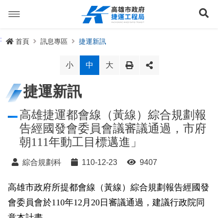
跳
到
展
主
要
內
捷運路線
:
首頁
訊息專區
捷運新訊
容
聯開專辦
捷運路網
小
中
大
訊息專區
捷運路線進度圖
捷運新訊
便民服務
長期路網規劃
捷運新訊
高雄捷運都會線（黃線）綜合規劃報
告經國發會委員會議審議通過，市府
交流互動
規劃中
公聽會與說明會
局長信箱
路網簡介
朝111年動工目標邁進」
關於我們
興建中
政府資訊公開
禁限建專區
照片集錦
路網規劃
捷運紫線
綜合規劃科
110-12-23
9407
已通車
生態檢核專區
增額容積申請
影音專區
首長簡介
未來發展
前鎮漁港聯外軌道
各線計畫進度
高雄市政府所提都會線（黃線）綜合規劃報告經國發
網站導覽
會委員會於110年12月20日審議通過，建議行政院同
性別主流化專區
檔案應用專區
特色車站
局徽
岡山路竹延伸線(第二A階段)
捷運紅/橘線
English
意本計畫。