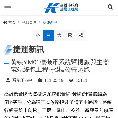
跳
到
展
主
要
內
捷運路線
:
首頁
訊息專區
捷運新訊
容
聯開專辦
捷運路網
小
中
大
訊息專區
捷運路線進度圖
捷運新訊
便民服務
長期路網規劃
捷運新訊
黃線YM01標機電系統暨機廠與主變
電站統包工程~招標公告起跑
交流互動
規劃中
公聽會與說明會
局長信箱
路網簡介
系統工程科
111-05-19
10111
關於我們
興建中
政府資訊公開
禁限建專區
照片集錦
路網規劃
捷運紫線
高雄都會區大眾捷運系統都會線(黃線)計畫路線為一
已通車
生態檢核專區
增額容積申請
影音專區
首長簡介
未來發展
前鎮漁港聯外軌道
各線計畫進度
網站導覽
倒Y字形，分為建工民族路段及澄清五甲路段，路線
性別主流化專區
檔案應用專區
特色車站
局徽
岡山路竹延伸線(第二A階段)
捷運紅/橘線
行經高雄市鳥松、三民、鳳山、苓雅、新興及前鎮區
English