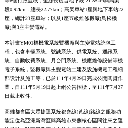
等6個行政區域，全線長度含地下段 21.85km與高架
政風園地
常見問答
輕軌知識站
本局沿革
岡山路竹延伸線(第二B階段)
岡山路竹延伸線(第一階段)
段0.92km，總長22.77km；高架車站1座與地下車站22
座，總計23座車站；以及1座五級維修機廠(鳥松機
Open Data
相關連結
組織職掌
捷運黃線
環狀輕軌
輕軌簡介
廠)與3座主變電站。
打詐儀錶板
雙語詞彙
服務電話
小港林園線
輕軌與傳統火車
本計畫YM01標機電系統暨機廠與主變電站統包工
輕軌與公車捷運
程，包含車輛系統、號誌系統、供電系統、通訊系
統、自動收費系統、月台門系統、機廠維修設備等機
無架空線
電子系統，暨機廠與主變電站土建及設施機電工程細
部設計及施工等，已於111年4月29日完成公開閱覽作
業，自111年5月19日起上網公告招標，至111年7月27
日截止收件。
高雄都會區大眾捷運系統都會線(黃線)路線之服務功
能定位為亞洲新灣區與高雄市東側核心區間往來之運