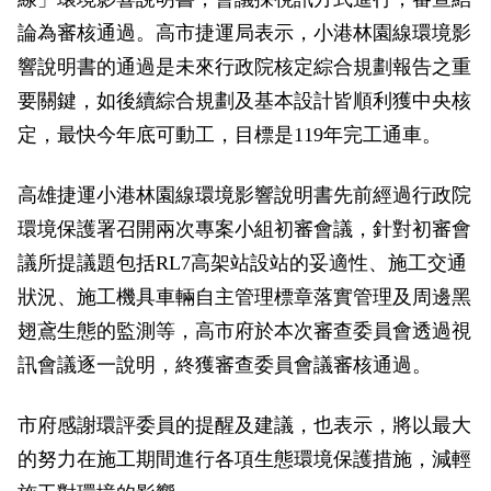
政風園地
常見問答
輕軌知識站
本局沿革
岡山路竹延伸線(第二B階段)
岡山路竹延伸線(第一階段)
論為審核通過。高市捷運局表示，小港林園線環境影
響說明書的通過是未來行政院核定綜合規劃報告之重
Open Data
相關連結
組織職掌
捷運黃線
環狀輕軌
輕軌簡介
要關鍵，如後續綜合規劃及基本設計皆順利獲中央核
打詐儀錶板
雙語詞彙
服務電話
小港林園線
輕軌與傳統火車
定，最快今年底可動工，目標是119年完工通車。
輕軌與公車捷運
高雄捷運小港林園線環境影響說明書先前經過行政院
環境保護署召開兩次專案小組初審會議，針對初審會
無架空線
議所提議題包括RL7高架站設站的妥適性、施工交通
狀況、施工機具車輛自主管理標章落實管理及周邊黑
翅鳶生態的監測等，高市府於本次審查委員會透過視
訊會議逐一說明，終獲審查委員會議審核通過。
市府感謝環評委員的提醒及建議，也表示，將以最大
的努力在施工期間進行各項生態環境保護措施，減輕