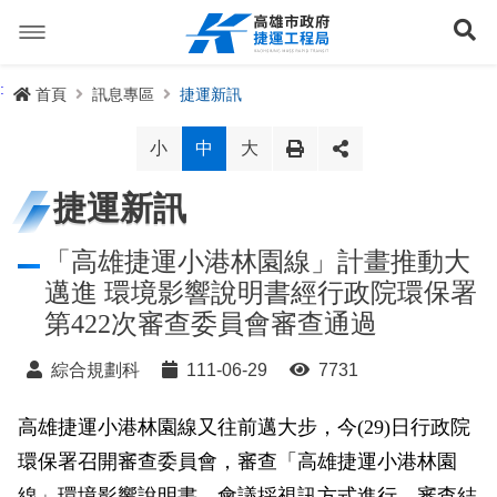
跳
到
展
主
要
內
捷運路線
:
首頁
訊息專區
捷運新訊
容
聯開專辦
捷運路網
小
中
大
訊息專區
捷運路線進度圖
捷運新訊
便民服務
長期路網規劃
捷運新訊
「高雄捷運小港林園線」計畫推動大
邁進 環境影響說明書經行政院環保署
交流互動
規劃中
公聽會與說明會
局長信箱
路網簡介
第422次審查委員會審查通過
關於我們
興建中
政府資訊公開
禁限建專區
照片集錦
路網規劃
捷運紫線
綜合規劃科
111-06-29
7731
已通車
生態檢核專區
增額容積申請
影音專區
首長簡介
未來發展
前鎮漁港聯外軌道
各線計畫進度
高雄捷運小港林園線又往前邁大步，今(29)日行政院
網站導覽
環保署召開審查委員會，審查「高雄捷運小港林園
性別主流化專區
檔案應用專區
特色車站
局徽
岡山路竹延伸線(第二A階段)
捷運紅/橘線
English
線」環境影響說明書，會議採視訊方式進行，審查結