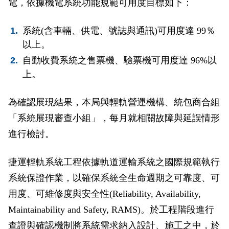
電，依據機電系統功能規範可用度目標如下：
政風園地
常見問答
輕軌知識站
本局沿革
岡山路竹延伸線(第二B階段)
岡山路竹延伸線(第一階段)
系統(含車輛、供電、號誌與通訊)可用度達 99％
Open Data
相關連結
組織職掌
捷運黃線
環狀輕軌
輕軌簡介
以上。
打詐儀錶板
雙語詞彙
服務電話
小港林園線
輕軌與傳統火車
自動收費系統之售票機、驗票機可用度達 96%以
上。
輕軌與公車捷運
為確認展現結果，本局與輕軌營運機構、統包商合組
無架空線
「系統展現審查小組」，每月就相關故障與延誤情形
進行檢討。
捷運輕軌系統工程依據軌道運輸系統之國際規範執行
系統保證作業，以確保系統全生命週期之可靠度、可
用度、可維修度與安全性(Reliability, Availability,
Maintainability and Safety, RAMS)。於工程階段進行
查證與確認機制將系統需求納入設計、施工之中，於