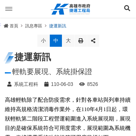
跳
到
展
主
要
內
捷運路線
:
首頁
訊息專區
捷運新訊
容
聯開專辦
捷運路網
小
中
大
訊息專區
捷運路線進度圖
捷運新訊
便民服務
長期路網規劃
捷運新訊
輕軌要展現、系統掛保證
交流互動
規劃中
公聽會與說明會
局長信箱
路網簡介
系統工程科
110-06-03
8526
關於我們
興建中
政府資訊公開
禁限建專區
照片集錦
路網規劃
捷運紫線
高雄輕軌除了配合防疫需求，針對各車站與列車持續
維持高規格清潔消毒作業外，在110年4月1日起，環
已通車
生態檢核專區
增額容積申請
影音專區
首長簡介
未來發展
前鎮漁港聯外軌道
各線計畫進度
網站導覽
狀輕軌第二階段工程營運範圍進入系統展現期，展現
性別主流化專區
檔案應用專區
特色車站
局徽
岡山路竹延伸線(第二A階段)
捷運紅/橘線
目的是確保系統符合可用度需求，展現範圍為系統機
English