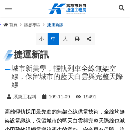
跳
到
展
主
要
內
捷運路線
:
首頁
訊息專區
捷運新訊
容
聯開專辦
捷運路網
小
中
大
訊息專區
捷運路線進度圖
捷運新訊
便民服務
長期路網規劃
捷運新訊
城市新美學，輕軌列車全線無架空
線，保留城市的藍天白雲與完整天際
交流互動
規劃中
公聽會與說明會
局長信箱
路網簡介
線
關於我們
興建中
政府資訊公開
禁限建專區
照片集錦
路網規劃
捷運紫線
系統工程科
109-11-09
19491
已通車
生態檢核專區
增額容積申請
影音專區
首長簡介
未來發展
前鎮漁港聯外軌道
各線計畫進度
高雄輕軌採用最先進的無架空線供電技術，全線均無
網站導覽
架設電纜線，保留城市的藍天白雲與完整天際線也減
性別主流化專區
檔案應用專區
特色車站
局徽
岡山路竹延伸線(第二A階段)
捷運紅/橘線
English
少因雜物誤觸電纜線產生的意外，安全更有保障；這