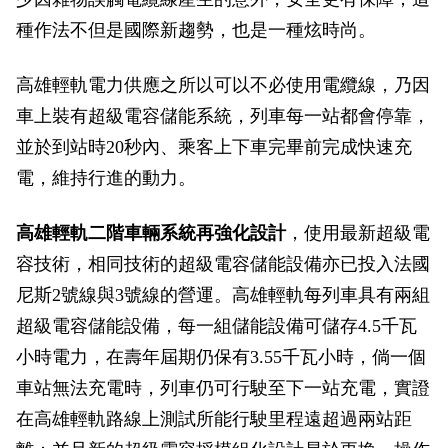
政風園地
常見問答
輕軌知識站
本局沿革
岡山路竹延伸線(第二B階段)
岡山路竹延伸線(第一階段)
種作法不但是國際新趨勢，也是一種炫時尚。
Open Data
相關連結
組織職掌
捷運黃線
環狀輕軌
輕軌簡介
高雄輕軌電力供應之所以可以不必使用電纜線，乃因
車上裝有超級電容儲能系統，列車每一站都會停靠，
打詐儀錶板
雙語詞彙
服務電話
小港林園線
輕軌與傳統火車
並於到站時20秒內、乘客上下車完畢前完成快速充
輕軌與公車捷運
電，維持行進的動力。
無架空線
高雄輕軌二階車輛系統再強化設計
，使用最新超級電
容技術，相同技術的超級電容儲能設備亦已投入法國
尼斯2號線與3號線的營運。高雄輕軌每列車具有兩組
超級電容儲能設備，每一組儲能設備可儲存4.5千瓦
小時電力，在壽年屆期仍保有3.55千瓦小時，倘一個
車站無法充電時，列車仍可行駛至下一站充電，實證
在高雄輕軌路線上測試所能行駛里程遠超過兩站距