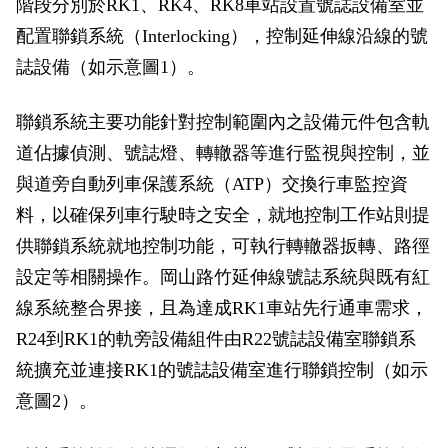
階段分別於RK1、RK4、RK8車站設置號誌設備室並
政風園地
常見問答
輕軌知識站
本局沿革
岡山路竹延伸線(第二B階段)
岡山路竹延伸線(第一階段)
配置聯鎖系統（Interlocking），控制延伸線沿線的號
誌設備（如示意圖1）。
Open Data
相關連結
組織職掌
捷運黃線
環狀輕軌
輕軌簡介
打詐儀錶板
雙語詞彙
服務電話
小港林園線
輕軌與傳統火車
聯鎖系統主要功能針對控制範圍內之設備元件包含軌
道佔據偵測、號誌燈、轉轍器等進行監視與控制，並
輕軌與公車捷運
與道旁自動列車保護系統（ATP）交換行車監控資
無架空線
料，以確保列車行駛時之安全，就地控制工作站則提
供聯鎖系統就地控制功能，可執行轉轍器扳轉、路徑
設定等相關操作。岡山路竹延伸線號誌系統與既有紅
線系統整合界接，且為達成RK1車站先行通車需求，
R24到RK1的軌旁設備組件由R22號誌設備室聯鎖系
統擴充並連接RK1的號誌設備室進行聯鎖控制（如示
意圖2）。