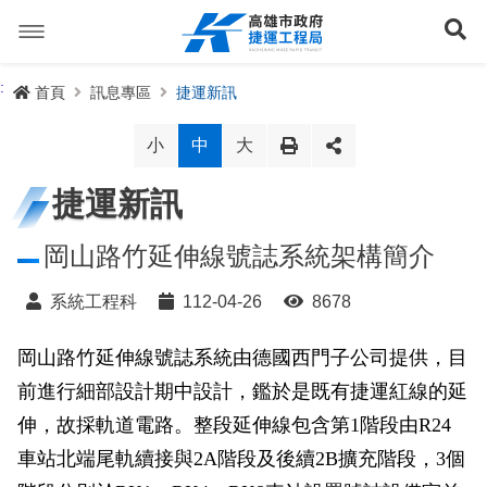
跳
到
展
主
要
內
捷運路線
:
首頁
訊息專區
捷運新訊
容
聯開專辦
捷運路網
小
中
大
訊息專區
捷運路線進度圖
捷運新訊
便民服務
長期路網規劃
捷運新訊
岡山路竹延伸線號誌系統架構簡介
交流互動
規劃中
公聽會與說明會
局長信箱
路網簡介
系統工程科
112-04-26
8678
關於我們
興建中
政府資訊公開
禁限建專區
照片集錦
路網規劃
捷運紫線
岡山路竹延伸線號誌系統由德國西門子公司提供，目
前進行細部設計期中設計，鑑於是既有捷運紅線的延
已通車
生態檢核專區
增額容積申請
影音專區
首長簡介
未來發展
前鎮漁港聯外軌道
各線計畫進度
網站導覽
伸，故採軌道電路。整段延伸線包含第1階段由R24
性別主流化專區
檔案應用專區
特色車站
局徽
岡山路竹延伸線(第二A階段)
捷運紅/橘線
車站北端尾軌續接與2A階段及後續2B擴充階段，3個
English