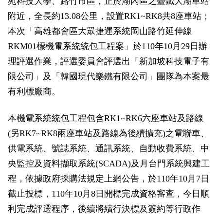
苑科技大學、路竹市區，止於湖內區之臺鐵大湖車站
政風園地
常見問答
輕軌知識站
本局沿革
岡山路竹延伸線(第二B階段)
岡山路竹延伸線(第一階段)
附近，全長約13.08公里，設置RK1~RK8共8座車站；
本次「高雄都會區大眾捷運系統岡山路竹延伸線
Open Data
相關連結
組織職掌
捷運黃線
環狀輕軌
輕軌簡介
RKM01標機電系統統包工程案」於110年10月29日辦
打詐儀錶板
雙語詞彙
服務電話
小港林園線
輕軌與傳統火車
理評選作業，評選委員會評選出「新加坡科技電子有
限公司」及「韓國現代樂鐵有限公司」團隊為本案最
輕軌與公車捷運
有利標廠商。
無架空線
本機電系統統包工程包含RK1~RK6六座車站及路線
(另RK7~RK8兩座車站及路線為後續擴充)之電聯車、
供電系統、號誌系統、通訊系統、自動收費系統、中
央監控及資料擷取系統(SCADA)及月台門系統興建工
程，依據政府採購法規定上網公告，於110年10月7日
截止投標，110年10月8日開標完成資格審查，今日順
利完成評選程序，後續將續行決標及簽約等行政作