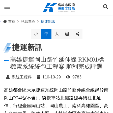
跳
到
展
主
要
內
捷運路線
:
首頁
訊息專區
捷運新訊
容
聯開專辦
捷運路網
小
中
大
訊息專區
捷運路線進度圖
捷運新訊
便民服務
長期路網規劃
捷運新訊
高雄捷運岡山路竹延伸線 RKM01標
機電系統統包工程案 順利完成評選
交流互動
規劃中
公聽會與說明會
局長信箱
路網簡介
系統工程科
110-10-29
9783
關於我們
興建中
政府資訊公開
禁限建專區
照片集錦
路網規劃
捷運紫線
高雄都會區大眾捷運系統岡山路竹延伸線全線起於南
已通車
生態檢核專區
增額容積申請
影音專區
首長簡介
未來發展
前鎮漁港聯外軌道
各線計畫進度
網站導覽
岡山R24站(不含)，銜接車站北側路線再續往北延
性別主流化專區
檔案應用專區
特色車站
局徽
岡山路竹延伸線(第二A階段)
捷運紅/橘線
伸，行經臺鐵岡山站、岡山農工、南科高雄園區、高
English