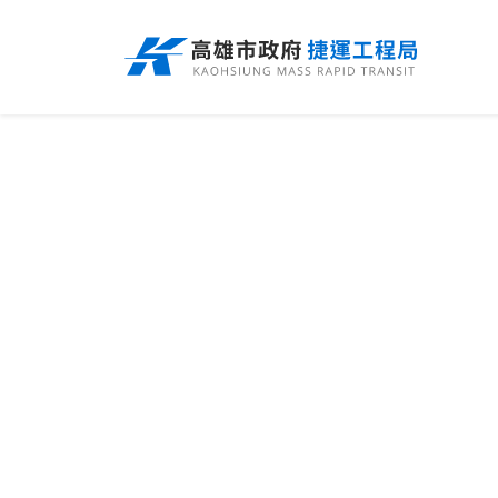
跳
到
主
要
內
容
Menu
捷運路線
捷運路網
捷運路線進度圖
長期路網規劃
路網簡介
路網規劃
未來發展
規劃中
捷運紫線
前鎮漁港聯外軌道
興建中
各線計畫進度
岡山路竹延伸線(第二A階段)
岡山路竹延伸線(第二B階段)
捷運黃線
小港林園線
已通車
捷運紅/橘線
岡山路竹延伸線(第一階段)
環狀輕軌
聯開專辦