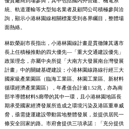
優質廠商到場參與，其中包括國內外營建、機電系
政風園地
常見問答
輕軌知識站
本局沿革
岡山路竹延伸線(第二B階段)
岡山路竹延伸線(第一階段)
統、軌道運輸等大型知名業者及顧問公司積極參與洽
詢，顯示小港林園線相關標案受到各界矚目，整體場
Open Data
相關連結
組織職掌
捷運黃線
環狀輕軌
輕軌簡介
面熱絡。
打詐儀錶板
雙語詞彙
服務電話
小港林園線
輕軌與傳統火車
林欽榮副市長指出，小港林園線計畫是貫徹陳其邁市
輕軌與公車捷運
長上任積極推動的四大優先—「重大交通建設優先」
政策理念，亦屬中央所提「大南方大發展南台灣發展
無架空線
計畫」中的關鍵基礎建設；小港林園線路線行經三大
國家級產業園區（臨海工業區、林園工業區、新材料
循環經濟產業園區），年產值合計逾1.52兆，亦為南
部半導體材料S廊帶的其中一環，且小港林園地區長
期承受國家經濟發展所造成之環境污染及港區重車威
脅，亟需捷運建設帶動當地整體發展，並提供居民一
條安全回家的路。市府會提供三項承諾：「充分提供