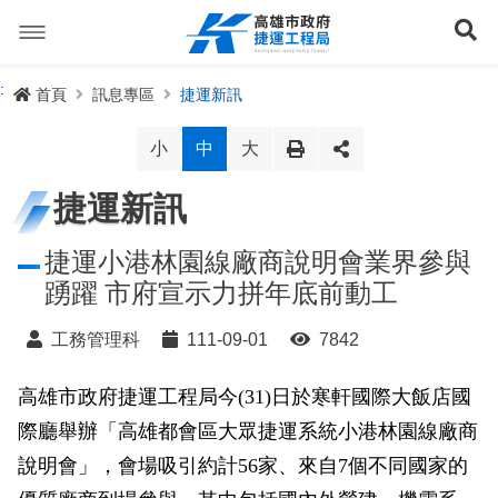
跳
到
展
主
要
內
捷運路線
:
首頁
訊息專區
捷運新訊
容
聯開專辦
捷運路網
小
中
大
訊息專區
捷運路線進度圖
捷運新訊
便民服務
長期路網規劃
捷運新訊
捷運小港林園線廠商說明會業界參與
踴躍 市府宣示力拼年底前動工
交流互動
規劃中
公聽會與說明會
局長信箱
路網簡介
工務管理科
111-09-01
7842
關於我們
興建中
政府資訊公開
禁限建專區
照片集錦
路網規劃
捷運紫線
高雄市政府捷運工程局今(31)日於寒軒國際大飯店國
已通車
生態檢核專區
增額容積申請
影音專區
首長簡介
未來發展
前鎮漁港聯外軌道
各線計畫進度
網站導覽
際廳舉辦「高雄都會區大眾捷運系統小港林園線廠商
性別主流化專區
檔案應用專區
特色車站
局徽
岡山路竹延伸線(第二A階段)
捷運紅/橘線
說明會」，會場吸引約計56家、來自7個不同國家的
English