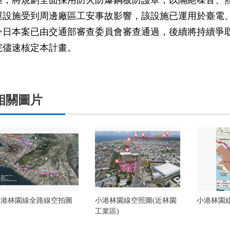
區，將規劃全面採用防火防爆鋼板防護罩，以隔絕噪音、
運設施受到周邊廠區工安事故影響，該設施已運用於臺電
今日本案已由交通部審查委員會審查通過，後續將持續爭
院儘速核定本計畫。
相關圖片
小港林園線全路線空拍圖
小港林園線空照圖(近林園
小港林園
工業區)