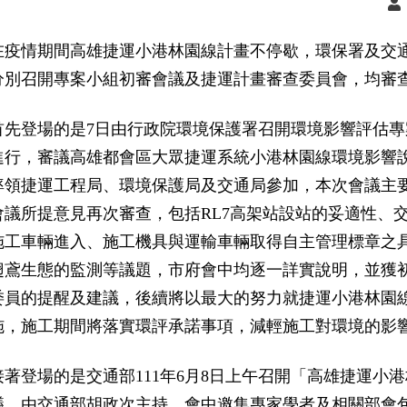
在疫情期間高雄捷運小港林園線計畫不停歇，環保署及交通
分別召開專案小組初審會議及捷運計畫審查委員會，均審
首先登場的是7日由行政院環境保護署召開環境影響評估
進行，審議高雄都會區大眾捷運系統小港林園線環境影響
率領捷運工程局、環境保護局及交通局參加，本次會議主要針
會議所提意見再次審查，包括RL7高架站設站的妥適性、
施工車輛進入、施工機具與運輸車輛取得自主管理標章之
翅鳶生態的監測等議題，市府會中均逐一詳實說明，並獲
委員的提醒及建議，後續將以最大的努力就捷運小港林園
施，施工期間將落實環評承諾事項，減輕施工對環境的影
接著登場的是交通部111年6月8日上午召開「高雄捷運小
議，由交通部胡政次主持，會中邀集專家學者及相關部會