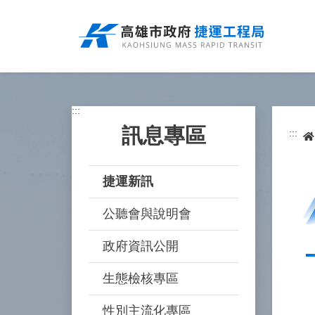
跳
到
主
要
內
容
:::
訊息專區
:::
捷運新訊
公聽會與說明會
政府資訊公開
生態檢核專區
性別主流化專區