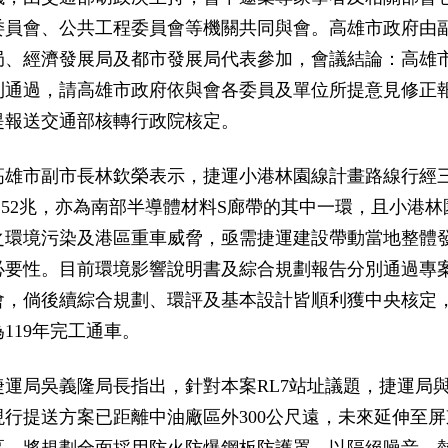
委員會、公共工程委員會等機關共同與會。高雄市政府由
局、經濟發展局及都市發展局代表參加，會議結論：高雄
則通過，請高雄市政府依與會各委員及單位所提意見修正
提報送交通部核轉行政院核定。
高雄市副市長林欽榮表示，捷運小港林園線計畫路線行經
1.52兆，亦為南部半導體材料S廊帶的其中一環，且小港
之環境污染及港區重車威脅，亟需捷運建設帶動當地整體
必要性。目前環境影響說明書及綜合規劃報告分別通過專
會，倘後續綜合規劃、環評及基本設計皆順利獲中央核定，
為119年完工通車。
捷運局吳義隆局長指出，針對本案RL7站址議題，捷運局
現行提送方案已距離中油廠區外300公尺遠，未來延伸至