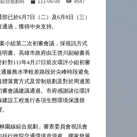
綜合規劃科
111-06-08
9547
部已於6月7日（二）及6月8日（三）
查通過，獲得中央支持。
專案小組第二次初審會議，採視訊方式
說明書。高雄市政府由王啓川副秘書長
對111年4月27日前次環評小組初審
交通服務水準較差路段於尖峰時段避免
具體落實方式及管制規劃及對於周邊黑
初審會議建議通過。市府感謝諸位環評
線建設工程進行各項生態環境保護措
響。
港林園線綜合規劃」審查委員會視訊會
包括行政院交通環境資源處、國家發展