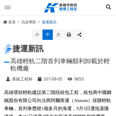
跳
到
展
主
要
內
捷運路線
:
首頁
訊息專區
捷運新訊
容
聯開專辦
捷運路網
小
中
大
訊息專區
捷運路線進度圖
捷運新訊
便民服務
長期路網規劃
捷運新訊
高雄輕軌二階首列車輛順利卸載於輕
軌機廠
交流互動
規劃中
公聽會與說明會
局長信箱
路網簡介
系統工程科
107-09-05
9653
關於我們
興建中
政府資訊公開
禁限建專區
照片集錦
路網規劃
捷運紫線
高雄環狀輕軌建設第二階段統包工程，統包商中國鋼
已通車
生態檢核專區
增額容積申請
影音專區
首長簡介
未來發展
前鎮漁港聯外軌道
各線計畫進度
網站導覽
鐵股份有限公司向法商阿爾斯通（Alstom）採購輕軌
性別主流化專區
檔案應用專區
特色車站
局徽
岡山路竹延伸線(第二A階段)
捷運紅/橘線
車輛，首列車歷經1個多月的海運，9月3日運抵基隆
English