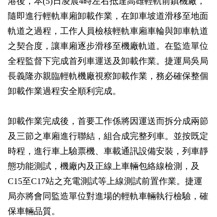
港後，本(5)日凌晨4時左右抵達高雄輕軌前鎮機廠，
政風園地
常見問答
輕軌知識站
本局沿革
岡山路竹延伸線(第二B階段)
岡山路竹延伸線(第一階段)
隨即進行輕軌車廂卸載作業，在卸車坡道滑移至地面
軌道之過程，工作人員檢核輕軌車廂車輪與卸車軌道
Open Data
相關連結
組織職掌
捷運黃線
環狀輕軌
輕軌簡介
之契合度，讓車廂逐步滑移至機廠軌道。在監造單位
打詐儀錶板
雙語詞彙
服務電話
小港林園線
輕軌與傳統火車
全程監督下完成首列車運送及卸載作業。捷運局吳局
長義隆亦親臨輕軌機廠視察卸載作業，務必確保整個
輕軌與公車捷運
卸載作業過程安全順利完成。
無架空線
卸載作業完成後，首要工作係將因運送而拆分成兩節
及三節之車廂進行聯結，組合成完整列車。並按既定
時程，進行車上驗票機、車載通訊設備安裝，列車靜
態功能測試，機廠內及正線上車輛包絡線檢測，及
C15至C17站之充電測試等上線測試前置作業。捷運
局亦將會同監造單位對進場的輕軌車輛執行檢驗，確
保車輛品質。