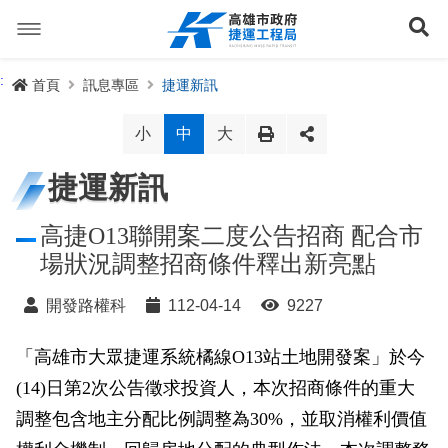
跳
到
展
主
要
內
捷運路線
:
首頁
訊息專區
捷運新訊
容
聯開專辦
捷運路網
小
中
大
訊息專區
捷運路線進度圖
捷運新訊
便民服務
長期路網規劃
捷運新訊
高捷O13聯開案二度公告招商 配合市
場狀況調整招商條件釋出新亮點
交流互動
規劃中
公聽會與說明會
局長信箱
路網簡介
開發路權科
112-04-14
9227
關於我們
興建中
政府資訊公開
禁限建專區
照片集錦
路網規劃
捷運紫線
「高雄市大眾捷運系統橘線O13站土地開發案」於今
已通車
生態檢核專區
增額容積申請
影音專區
首長簡介
未來發展
前鎮漁港聯外軌道
各線計畫進度
網站導覽
(14)日第2次公告徵求投資人，本次招商條件的重大
性別主流化專區
檔案應用專區
特色車站
局徽
岡山路竹延伸線(第二A階段)
捷運紅/橘線
調整包含地主分配比例調整為30%，並取消權利價值
English