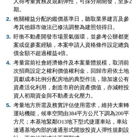
人得考量實務及規劃彈性，可採分期開發，至多2
期。
攸關權益分配的鑑價基準日，聽取業界建言及參
考其他縣市做法已修法調整為建照領得日。
盱衡不動產開發市場景氣循環，並參考公辦都更
案或促參案經驗，本案申請人資格條件設定總負
債金額不超過權益4倍。
考量當前社會經濟條件及本案量體規模，取消前
次招商設定之權利價值權利金，回歸市府依土地
貢獻成本比例分配房地的典型作法，除加速公有
資產活化利用，創造市府的資產價值，亦減輕投
資人初期資金與不動產去化壓力。
考量地方所需及務實評估使用需求，維持大東轉
運站機能，候車空間由384平方公尺下調為200平
方尺；本基地緊鄰O13地下型式捷運車站，車站
連通基地內部的連通形式開放投資人彈性規劃設