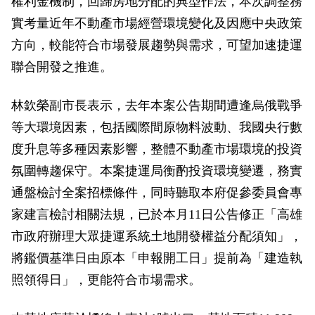
權利金機制，回歸房地分配的典型作法，本次調整務
政風園地
常見問答
輕軌知識站
本局沿革
岡山路竹延伸線(第二B階段)
岡山路竹延伸線(第一階段)
實考量近年不動產市場經營環境變化及因應中央政策
方向，較能符合市場發展趨勢與需求，可望加速捷運
Open Data
相關連結
組織職掌
捷運黃線
環狀輕軌
輕軌簡介
聯合開發之推進。
打詐儀錶板
雙語詞彙
服務電話
小港林園線
輕軌與傳統火車
林欽榮副市長表示，去年本案公告期間遭逢烏俄戰爭
輕軌與公車捷運
等大環境因素，包括國際間原物料波動、我國央行數
度升息等多種因素影響，整體不動產市場環境的投資
無架空線
氛圍轉趨保守。本案捷運局衡酌投資環境變遷，務實
通盤檢討全案招標條件，同時聽取本府促參委員會專
家建言檢討相關法規，已於本月11日公告修正「高雄
市政府辦理大眾捷運系統土地開發權益分配須知」，
將鑑價基準日由原本「申報開工日」提前為「建造執
照領得日」，更能符合市場需求。