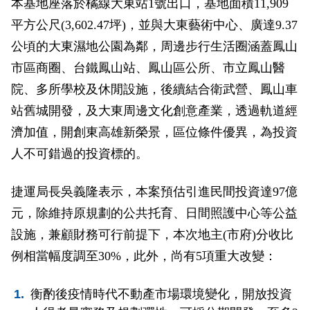
本基地座落於橘線大東站1號出口，基地面積11,909
平方公尺(3,602.47坪)，並與大東藝術中心、廣達9.37
公頃的大東濕地公園為鄰，周邊步行生活圈涵蓋鳳山
市區商圈、台鐵鳳山站、鳳山區公所、市立鳳山醫
院、多所學校及休閒設施，後續結合衛武營、鳳山車
站舊城開發，及大東周邊文化創意產業，透過軌道經
濟加值，開創東高雄新榮景，區位條件優異，為投資
人不可錯過的投資標的。
捷運局長吳義隆表示，本案預估引進民間投資達97億
元，除維持原規劃的公共托育、日間照護中心等公益
設施，兼顧財務可行前提下，本次地主(市府)分收比
例相當幅度調至30%，此外，尚有5項重大改變：
衡酌後疫情時代不動產市場環境變化，開放投資