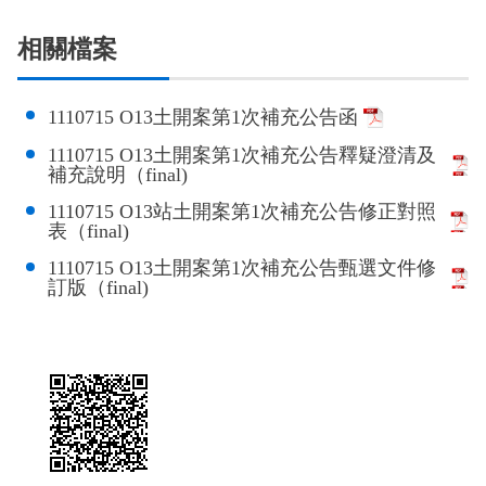
政風園地
常見問答
輕軌知識站
本局沿革
岡山路竹延伸線(第二B階段)
岡山路竹延伸線(第一階段)
相關檔案
Open Data
相關連結
組織職掌
捷運黃線
環狀輕軌
輕軌簡介
1110715 O13土開案第1次補充公告函
打詐儀錶板
雙語詞彙
服務電話
小港林園線
輕軌與傳統火車
1110715 O13土開案第1次補充公告釋疑澄清及
補充說明（final)
輕軌與公車捷運
1110715 O13站土開案第1次補充公告修正對照
表（final)
無架空線
1110715 O13土開案第1次補充公告甄選文件修
訂版（final)