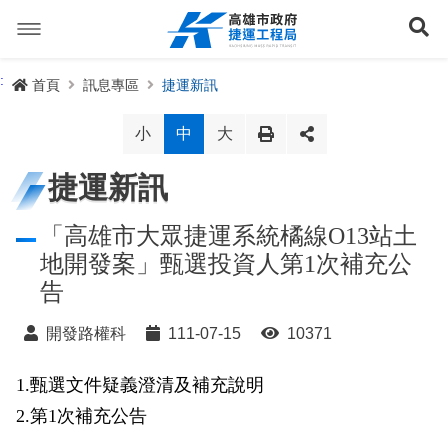
跳
到
展
主
要
內
捷運路線
:
首頁
訊息專區
捷運新訊
容
聯開專辦
捷運路網
小
中
大
訊息專區
捷運路線進度圖
捷運新訊
便民服務
長期路網規劃
捷運新訊
「高雄市大眾捷運系統橘線O13站土
地開發案」甄選投資人第1次補充公
交流互動
規劃中
公聽會與說明會
局長信箱
路網簡介
告
關於我們
興建中
政府資訊公開
禁限建專區
照片集錦
路網規劃
捷運紫線
開發路權科
111-07-15
10371
已通車
生態檢核專區
增額容積申請
影音專區
首長簡介
未來發展
前鎮漁港聯外軌道
各線計畫進度
1.甄選文件疑義澄清及補充說明
網站導覽
2.第1次補充公告
性別主流化專區
檔案應用專區
特色車站
局徽
岡山路竹延伸線(第二A階段)
捷運紅/橘線
English