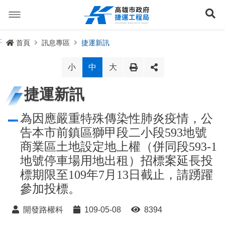
跳
到
展
主
要
內
捷運路線
:
首頁
訊息專區
捷運新訊
容
聯開專辦
捷運路網
小
中
大
訊息專區
捷運路線進度圖
捷運新訊
便民服務
長期路網規劃
捷運新訊
為因應嚴重特殊傳染性肺炎疫情，公
告本市前鎮區獅甲段二小段593地號
交流互動
規劃中
公聽會與說明會
局長信箱
路網簡介
商業區土地設定地上權（併同段593-1
地號停車場用地出租）招標案延長投
關於我們
興建中
政府資訊公開
禁限建專區
照片集錦
路網規劃
捷運紫線
標期限至109年7月13日截止，請踴躍
已通車
生態檢核專區
增額容積申請
影音專區
首長簡介
未來發展
前鎮漁港聯外軌道
各線計畫進度
參加投標。
網站導覽
性別主流化專區
檔案應用專區
特色車站
局徽
岡山路竹延伸線(第二A階段)
捷運紅/橘線
開發路權科
109-05-08
8394
English