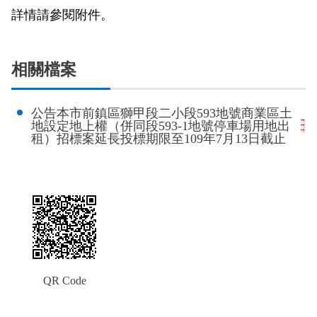
政風園地
常見問答
輕軌知識站
本局沿革
岡山路竹延伸線(第二B階段)
岡山路竹延伸線(第一階段)
詳情請參閱附件。
Open Data
相關連結
組織職掌
捷運黃線
環狀輕軌
輕軌簡介
相關檔案
打詐儀錶板
雙語詞彙
服務電話
小港林園線
輕軌與傳統火車
公告本市前鎮區獅甲段二小段593地號商業區土
輕軌與公車捷運
地設定地上權（併同段593-1地號停車場用地出
租）招標案延長投標期限至109年7月13日截止
無架空線
QR Code