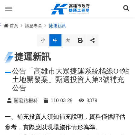
跳
到
展
主
要
內
捷運路線
:
首頁
訊息專區
捷運新訊
容
聯開專辦
捷運路網
小
中
大
訊息專區
捷運路線進度圖
捷運新訊
便民服務
長期路網規劃
捷運新訊
公告「高雄市大眾捷運系統橘線O4站
土地開發案」甄選投資人第3號補充
交流互動
規劃中
公聽會與說明會
局長信箱
路網簡介
公告
關於我們
興建中
政府資訊公開
禁限建專區
照片集錦
路網規劃
捷運紫線
開發路權科
110-03-29
8379
已通車
生態檢核專區
增額容積申請
影音專區
首長簡介
未來發展
前鎮漁港聯外軌道
各線計畫進度
網站導覽
一、補充投資人須知補充說明，資料僅供評估
性別主流化專區
檔案應用專區
特色車站
局徽
岡山路竹延伸線(第二A階段)
捷運紅/橘線
參考，實際應以現場施作情形為準。
English