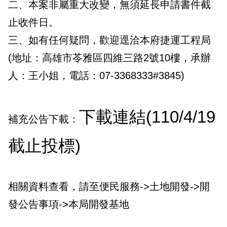
二、本案非屬重大改變，無須延長申請書件截
政風園地
常見問答
輕軌知識站
本局沿革
岡山路竹延伸線(第二B階段)
岡山路竹延伸線(第一階段)
止收件日。
Open Data
相關連結
組織職掌
捷運黃線
環狀輕軌
輕軌簡介
三、如有任何疑問，歡迎逕洽本府捷運工程局
(地址：高雄市苓雅區四維三路2號10樓，承辦
打詐儀錶板
雙語詞彙
服務電話
小港林園線
輕軌與傳統火車
人：王小姐，電話：07-3368333#3845)
輕軌與公車捷運
無架空線
下載連結(110/4/19
補充公告下載：
截止投標)
相關資料查看，請至便民服務->土地開發->開
發公告事項->本局開發基地