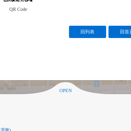
QR Code
回列表
回首
OPEN
位置圖
）