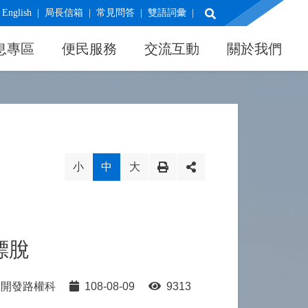
展開搜尋
English
局長信箱
常見問答
雙語詞彙
息專區
便民服務
交流互動
關於我們
小
中
大
標脫
開發路權科
108-08-09
9313