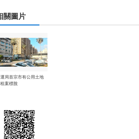
相關圖片
捷運局首宗市有公用土地
標租案標脫