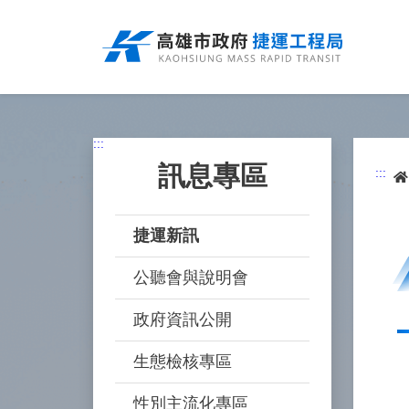
跳
到
主
要
內
容
:::
訊息專區
:::
捷運新訊
公聽會與說明會
政府資訊公開
生態檢核專區
性別主流化專區