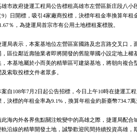
高雄市政府捷運工程局公告標租高雄市左營區新庄段八小段8
（9）日開標，吸引4家廠商投標，決標年租金率換算年租金約
51.67％，為捷運局首宗市有公用土地標租案標脫。
捷運局表示，本案基地位左營區富國路及忠言路交叉口，面積
場，區位鄰近壽險業者即將開發的舊龍華國小設定地上權
集，本基地屬於小而美的精華區可建築基地，將朝向複合
問及索取投標文件者眾多。
本案自108年7月2日起公告招標，今日上午10時在捷運工
標，決標的年租金率為9.1%，換算年租金約新臺幣734.7萬
值此海內外各界焦點關注蛻變中的高雄之際，捷運局配合
輕軌沿線的精華開發土地，誠摯歡迎民間持續投資高雄，