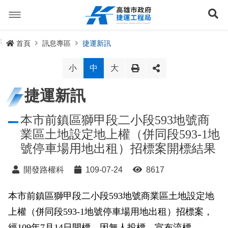
跳
到
展
主
要
內
捷運路線
:
首頁
訊息專區
捷運新訊
容
聯開專辦
捷運路網
小
中
大
訊息專區
捷運路線進度圖
捷運新訊
便民服務
長期路網規劃
捷運新訊
本市前鎮區獅甲段二小段593地號商
業區土地設定地上權（併同段593-1地
交流互動
規劃中
公聽會與說明會
局長信箱
路網簡介
號停車場用地出租）招標案開標結果
關於我們
興建中
政府資訊公開
禁限建專區
照片集錦
路網規劃
捷運紫線
開發路權科
109-07-24
8617
已通車
生態檢核專區
增額容積申請
影音專區
首長簡介
未來發展
前鎮漁港聯外軌道
各線計畫進度
本市前鎮區獅甲段二小段593地號商業區土地設定地
網站導覽
上權（併同段593-1地號停車場用地出租）招標案，
性別主流化專區
檔案應用專區
特色車站
局徽
岡山路竹延伸線(第二A階段)
捷運紅/橘線
English
經109年7月14日開標，因無人投標，宣布流標。