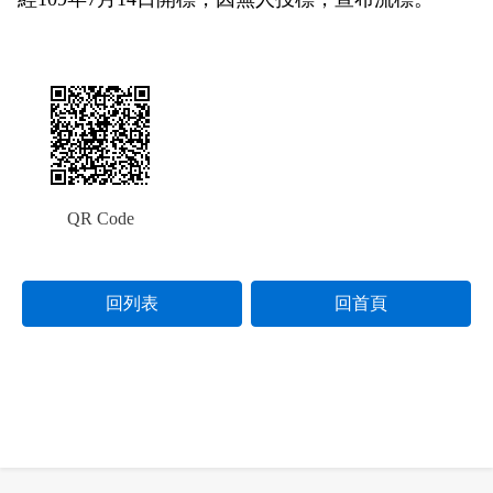
政風園地
常見問答
輕軌知識站
本局沿革
岡山路竹延伸線(第二B階段)
岡山路竹延伸線(第一階段)
Open Data
相關連結
組織職掌
捷運黃線
環狀輕軌
輕軌簡介
打詐儀錶板
雙語詞彙
服務電話
小港林園線
輕軌與傳統火車
輕軌與公車捷運
QR Code
無架空線
回列表
回首頁