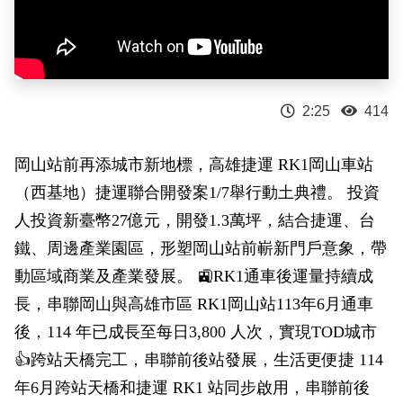
政風園地
常見問答
輕軌知識站
本局沿革
岡山路竹延伸線(第二B階段)
岡山路竹延伸線(第一階段)
Open Data
相關連結
組織職掌
捷運黃線
環狀輕軌
輕軌簡介
打詐儀錶板
雙語詞彙
服務電話
小港林園線
輕軌與傳統火車
2:25
414
輕軌與公車捷運
岡山站前再添城市新地標，高雄捷運 RK1岡山車站
（西基地）捷運聯合開發案1/7舉行動土典禮。 投資
無架空線
人投資新臺幣27億元，開發1.3萬坪，結合捷運、台
鐵、周邊產業園區，形塑岡山站前嶄新門戶意象，帶
動區域商業及產業發展。 🚉RK1通車後運量持續成
長，串聯岡山與高雄市區 RK1岡山站113年6月通車
後，114 年已成長至每日3,800 人次，實現TOD城市
👍跨站天橋完工，串聯前後站發展，生活更便捷 114
年6月跨站天橋和捷運 RK1 站同步啟用，串聯前後