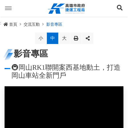
跳
到
展
主
要
內
捷運路線
:
首頁
交流互動
影音專區
容
聯開專辦
捷運路網
小
中
大
訊息專區
捷運路線進度圖
影音專區
便民服務
長期路網規劃
捷運新訊
🚇岡山RK1聯開案西基地動土，打造
岡山車站全新門戶
交流互動
規劃中
公聽會與說明會
局長信箱
路網簡介
關於我們
興建中
政府資訊公開
禁限建專區
照片集錦
路網規劃
捷運紫線
已通車
生態檢核專區
增額容積申請
影音專區
首長簡介
未來發展
前鎮漁港聯外軌道
各線計畫進度
網站導覽
性別主流化專區
檔案應用專區
特色車站
局徽
岡山路竹延伸線(第二A階段)
捷運紅/橘線
English