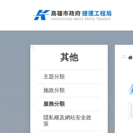
跳
到
主
要
內
容
:::
其他
:::
主題分類
施政分類
服務分類
隱私權及網站安全政
策