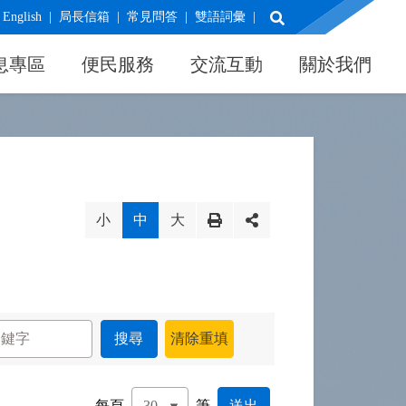
展開搜尋
English
局長信箱
常見問答
雙語詞彙
息專區
便民服務
交流互動
關於我們
小
中
大
每頁
筆