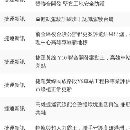
暨聯合開發 堅實工地安全防護
捷運新訊
🚊輕軌駕駛訓練班｜認識駕駛台篇
前金區後金段公辦都更案評選結果出爐，
捷運新訊
理中心高雄專區新地標
捷運黃線 Y10 聯合開發案動土，高雄車
捷運新訊
亮點
捷運黃線民族路段Y9車站工程採專業評
捷運新訊
市綠植正常更新
高雄捷運黃線配合整體環境重塑再造 兼
捷運新訊
共融
捷運新訊
輕軌與超人力霸王，聯手守護高雄港灣，