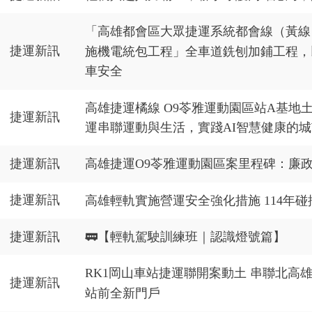
「高雄都會區大眾捷運系統都會線（黃線）
捷運新訊
施機電統包工程」全車道銑刨加鋪工程，
車安全
高雄捷運橘線 O9苓雅運動園區站A基地
捷運新訊
運串聯運動與生活，實踐AI智慧健康的
捷運新訊
高雄捷運O9苓雅運動園區案里程碑：廉
捷運新訊
高雄輕軌實施營運安全強化措施 114年碰
捷運新訊
🚃【輕軌駕駛訓練班｜認識燈號篇】
RK1岡山車站捷運聯開案動土 串聯北高
捷運新訊
站前全新門戶