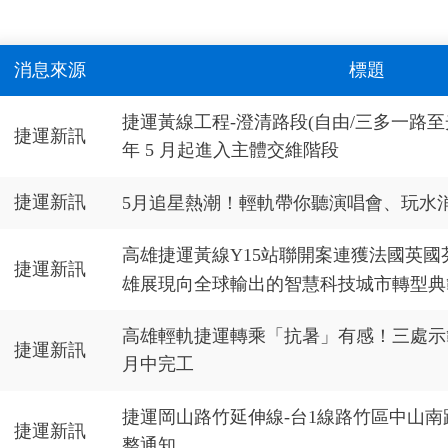
消息來源
標題
捷運黃線工程-澄清路段(自由/三多一路至光
捷運新訊
年 5 月起進入主體交維階段
捷運新訊
5月追星熱潮！輕軌帶你聽演唱會、玩水
高雄捷運黃線Y15站聯開案連獲法國英國
捷運新訊
雄展現向全球輸出的智慧科技城市轉型典
高雄輕軌捷運轉乘「抗暑」有感！三處示
捷運新訊
月中完工
捷運岡山路竹延伸線-台1線路竹區中山南
捷運新訊
整通知