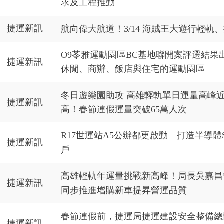
求及工程推動
捷運新訊
航向偉大航道！3/14 海賊王大遊行輕軌
O9苓雅運動園區BC基地聯開案評選結果
捷運新訊
休閒、商辦、飯店與住宅的運動園區
冬日遊樂園助攻 高雄輕軌單日運量高峰近
捷運新訊
高！春節連假運量突破65萬人次
R17世運站A5公辦都更啟動 打造半導
捷運新訊
戶
高雄輕軌年運量挑戰新高峰！局長吳嘉昌
捷運新訊
同步推進增購新車提昇營運品質
春節連假前，捷運局捷運建設安全整備總
捷運新訊